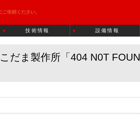
所
にご依頼ください。
技術情報
設備情報
ま製作所「404 N0T FOU