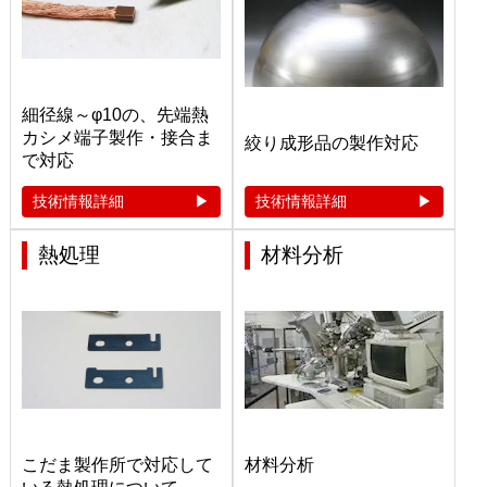
細径線～φ10の、先端熱
カシメ端子製作・接合ま
絞り成形品の製作対応
で対応
技術情報詳細
技術情報詳細
熱処理
材料分析
こだま製作所で対応して
材料分析