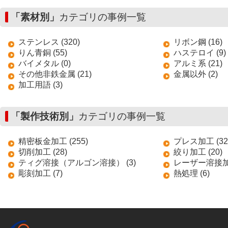
「素材別」
カテゴリの事例一覧
ステンレス (320)
リボン鋼 (16)
りん青銅 (55)
ハステロイ (9)
バイメタル (0)
アルミ系 (21)
その他非鉄金属 (21)
金属以外 (2)
加工用語 (3)
「製作技術別」
カテゴリの事例一覧
精密板金加工 (255)
プレス加工 (32
切削加工 (28)
絞り加工 (20)
ティグ溶接（アルゴン溶接） (3)
レーザー溶接加工
彫刻加工 (7)
熱処理 (6)