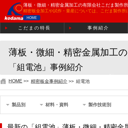
薄板・微細・精密金属加工の
有限会社こだま製作
精密板金加工や試作・量産については、こだま製作所
HOME
こだまの特長
事例紹介
薄板・微細・精密金属加工
「組電池」事例紹介
HOME
>>
精密板金事例紹介
>>
組電池
製品別
材料・資料
製作技術別
最新の「組電池」薄板・微細・精密金