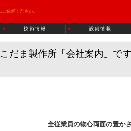
所
にご依頼ください。
技術情報
設備情報
のこだま製作所「会社案内」で
全従業員の物心両面の豊か