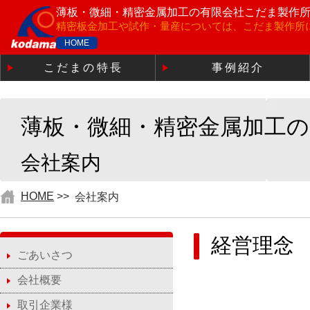
薄板・微細・精密金属加工の
有限会社こだま製作
精密板金加工や試作・量産については、こだま製作所
HOME
こだまの特長
事例紹介
薄板・微細・精密金属加工
会社案内
HOME
>>
会社案内
経営理念
ごあいさつ
会社概要
取引企業様