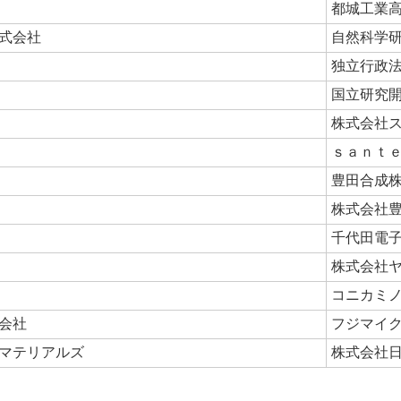
都城工業
式会社
自然科学
独立行政
国立研究
株式会社
ｓａｎｔ
豊田合成
株式会社
千代田電
株式会社
コニカミ
会社
フジマイ
マテリアルズ
株式会社