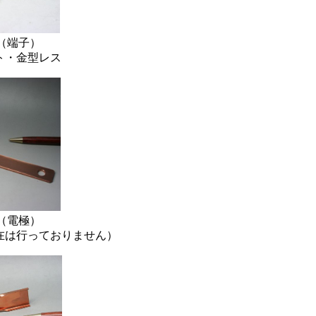
工（端子）
ト・金型レス
工（電極）
在は行っておりません）