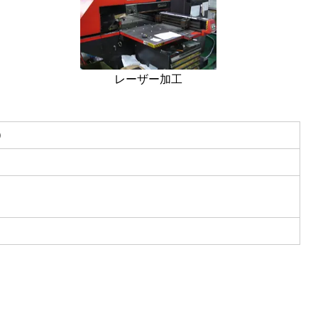
レーザー加工
）