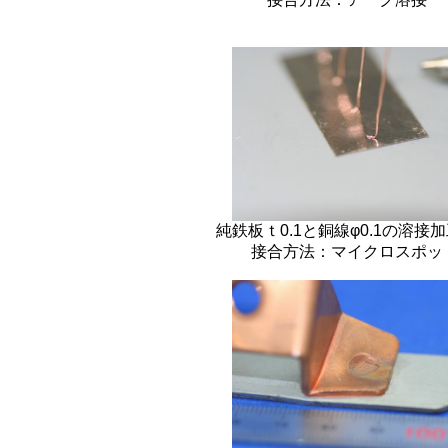
純鉄板ｔ0.1と銅線φ0.1の溶接
接合方法：マイクロスポッ