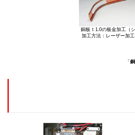
銅板ｔ1.0の板金加工（
加工方法：レーザー加工
「
銅