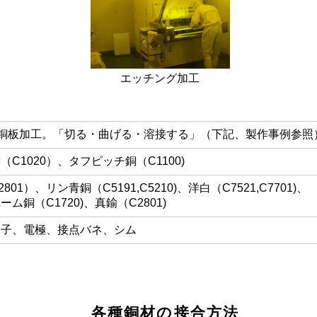
エッチング加工
～の銅板加工。「切る・曲げる・溶接する」
（下記、製作事例参照
（C1020）、タフピッチ銅（C1100)
801）、リン青銅（C5191,C5210)、洋白（C7521,C7701)、
ム銅（C1720)、真鍮（C2801)
端子、電極、接点バネ、シム
各種銅材の接合方法