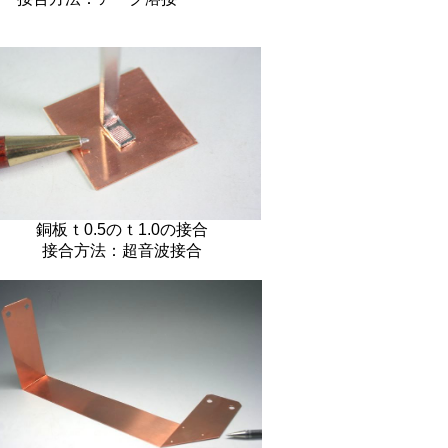
銅板ｔ0.5のｔ1.0の接合
接合方法：超音波接合