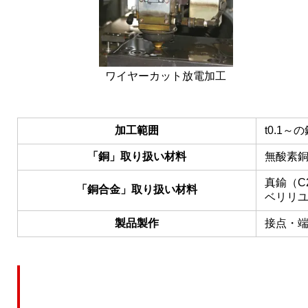
ワイヤーカット放電加工
加工範囲
t0.1
「銅」取り扱い材料
無酸素銅
真鍮（C2
「銅合金」取り扱い材料
ベリリユー
製品製作
接点・