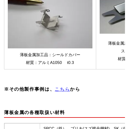
薄板金属加
スポ
薄板金属加工品
：シールドカバー
材質：
材質：アルミA1050 t0.3
※その他製作事例は、
こちら
から
薄板金属の各種取扱い材料
SPCC（鉄）、ブリキ(スズ鍍金鋼材)、SK（生