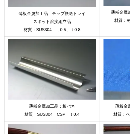
薄板金属加
薄板金属加工品
：チップ搬送トレイ
材質：材質
スポット溶接組立品
材質：SUS304 ｔ0.5、ｔ0.8
薄板金属加工品
：板バネ
薄板金属
材質：SUS304 CSP ｔ0.4
材質：ベリリ