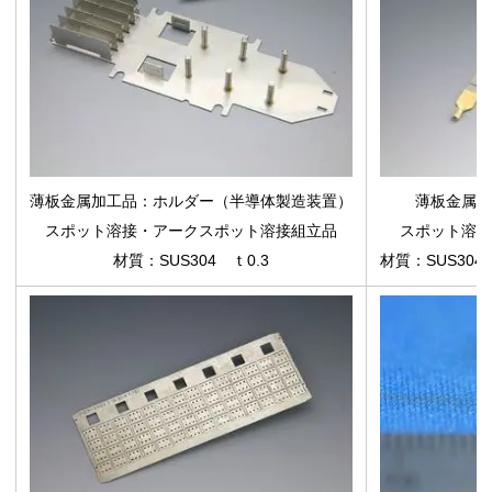
薄板金属加工品
：ホルダー（半導体製造装置）
薄板金属加
スポット溶接・アークスポット溶接組立品
スポット溶接
材質：SUS304 ｔ0.3
材質：SUS304