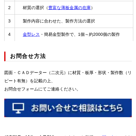
2
材質の選択（
豊富な薄板金属の在庫
）
3
製作内容に合わせた、製作方法の選択
4
金型レス
・簡易金型製作で、1個～約2000個の製作
5
各種溶接加工
お問合せ方法
6
材料分析
図面・ＣＡＤデーター（二次元）に材質・板厚・形状・製作数（リ
7
秘密保持契約（有償）
ピート有無）を記載の上、
8
全国対応
お問合せフォームにてご連絡ください。