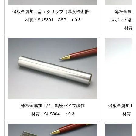
薄板金属加工品
：クリップ（温度検査器）
薄板金属加
材質：SUS301 CSP ｔ0.3
スポット溶接
材質：
薄板金属加工品
：精密パイプ試作
薄板金属加工
材質：SUS304 ｔ0.3
材質：真