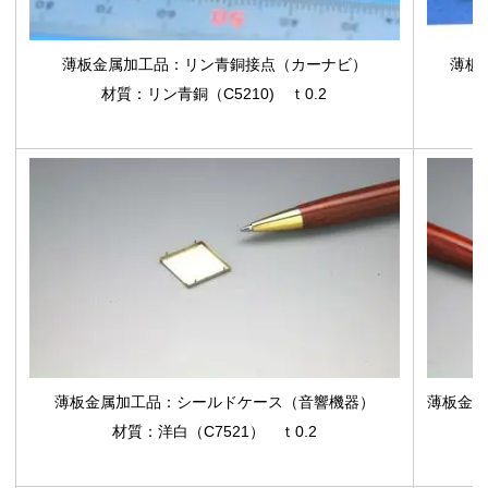
薄板金属加工品：リン青銅接点（カーナビ）
薄板
材質：リン青銅（C5210) ｔ0.2
薄板金属加工品
：シールドケース（音響機器）
薄板金属
材質：洋白（C7521） ｔ0.2