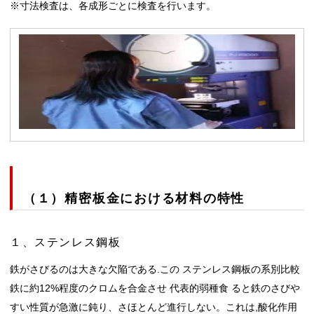
※寸法検査は、各成形ごとに検査を行います。
（１）精密板金における材料の特性
１、ステンレス鋼板
鉄がさびるのは大きな欠陥である.この ステンレス鋼板の系別比較
鉄に約12%程度のクロムを合金させ 代表的弱種食 ると鉄のさびや
すい性質が急激に鈍り、さほとんど進行しない。これは,酸化作用