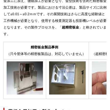
金加工に加え、微細加工が必要となり、金型技術を含めた精密板金
加工技術が必要です。製品における寸法公差は、製品サイズに比例
して±0.01～±0.2ｍｍです。その展開技術はさらに高度な経験値と
工作機械が必要となり、使用する検査測定器も投影機レベルが必要
となります。その製作プロセスを、「
超精密板金
」と称されていま
す。
精密板金製品事例
（只今筐体等の精密板製品は、対応していません）
（超精密板