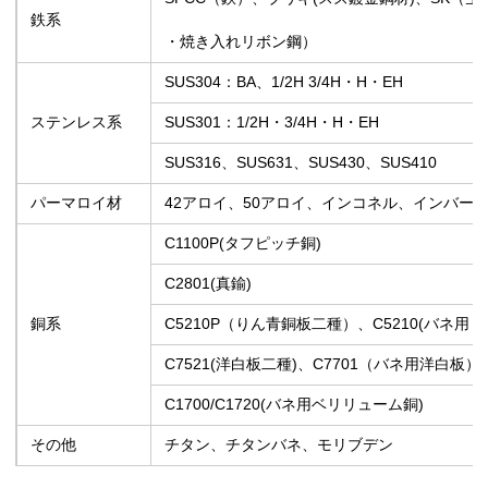
鉄系
・焼き入れリボン鋼）
SUS304：BA、1/2H 3/4H・H・EH
ステンレス系
SUS301：1/2H・3/4H・H・EH
SUS316、SUS631、SUS430、SUS410
パーマロイ材
42アロイ、50アロイ、インコネル、インバー
C1100P(タフピッチ銅)
C2801(真鍮)
銅系
C5210P（りん青銅板二種）、C5210(バネ用
C7521(洋白板二種)、C7701（バネ用洋白板）
C1700/C1720(バネ用ベリリューム銅)
その他
チタン、チタンバネ、モリブデン