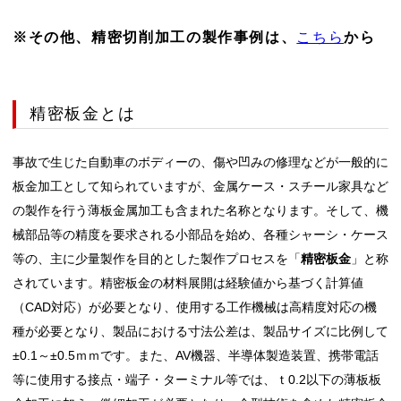
※その他、精密切削加工の製作事例は、
こちら
から
精密板金とは
事故で生じた自動車のボディーの、傷や凹みの修理などが一般的に
板金加工として知られていますが、金属ケース・スチール家具など
の製作を行う薄板金属加工も含まれた名称となります。そして、機
械部品等の精度を要求される小部品を始め、各種シャーシ・ケース
等の、主に少量製作を目的とした製作プロセスを「
精密板金
」と称
されています。精密板金の材料展開は経験値から基づく計算値
（CAD対応）が必要となり、使用する工作機械は高精度対応の機
種が必要となり、製品における寸法公差は、製品サイズに比例して
±0.1～±0.5ｍｍです。また、AV機器、半導体製造装置、携帯電話
等に使用する接点・端子・ターミナル等では、ｔ0.2以下の薄板板