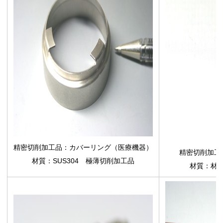
精密切削加工品：カバーリング（医療機器）
精密切削加工
材質：SUS304 極薄切削加工品
材質：材質