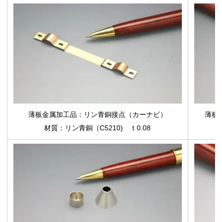
薄板金属加工品
：リン青銅接点（カーナビ）
薄板
材質：リン青銅（C5210) ｔ0.08