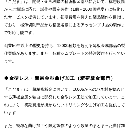
「こだま」は、開発・企画段階の精密板金部品において、構想段階
からご相談に応じ、試作や限定製作（1個～2000個程度）に特化し
たサービスを提供しています。初期費用を抑えた製品製作を目指し
ており、極薄切削部品から精密溶接によるアッセンブリ品の製作ま
で対応可能です。
創業50年以上の歴史を持ち、12000種類を超える薄板金属部品の製
作実績があります。また、各種シムプレートの特注製作も行ってい
ます。
◆金型レス・簡易金型曲げ加工（精密板金部門）
「こだま」は、超精密板金において、t0.005からのバネ材を始めと
する薄板金属を独自に開発した金型レス工法で加工しています。こ
れにより、初期費用が掛からないトリミングや曲げ加工を提供して
います。
また、複雑な曲げ加工や限定製作のような数量のまとまった曲げ加