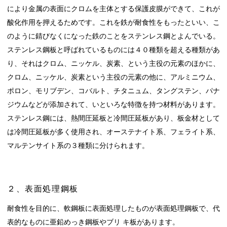
により金属の表面にクロムを主体とする保護皮膜ができて、これが
酸化作用を押えるためです。これを鉄が耐食性をもったといい、こ
のように錆びなくになった鉄のことをステンレス鋼とよんでいる。
ステンレス鋼板と呼ばれているものには４０種類を超える種類があ
り、それはクロム、ニッケル、炭素、という主役の元素のほかに、
クロム、ニッケル、炭素という主役の元素の他に、アルミニウム、
ポロン、モリブデン、コバルト、チタニュム、タングステン、パナ
ジウムなどが添加されて、いといろな特徴を持つ材料があります。
ステンレス鋼には、熱間圧延板と冷間圧延板があり、板金材として
は冷間圧延板が多く使用され、オーステナイト系、フェライト系、
マルテンサイト系の３種類に分けられます。
２、表面処理鋼板
耐食性を目的に、軟鋼板に表面処理したものが表面処理鋼板で、代
表的なものに亜鉛めっき鋼板やブリ キ板があります。