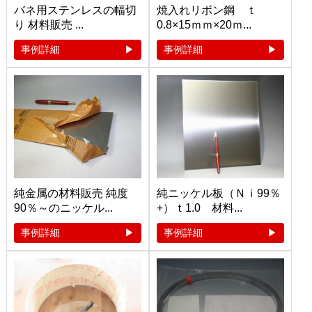
バネ用ステンレスの幅切
焼入れリボン鋼 ｔ
り 材料販売 ...
0.8×15ｍｍ×20ｍ...
事例詳細
事例詳細
純金属の材料販売 純度
純ニッケル板（Ｎｉ99％
90％～のニッケル...
+）ｔ1.0 材料...
事例詳細
事例詳細