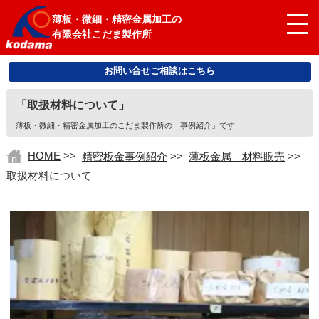
薄板・微細・精密金属加工の
有限会社こだま製作所
お問い合せご相談はこちら
「取扱材料について」
薄板・微細・精密金属加工のこだま製作所の「事例紹介」です
HOME
>>
精密板金事例紹介
>>
薄板金属 材料販売
>>
取扱材料について