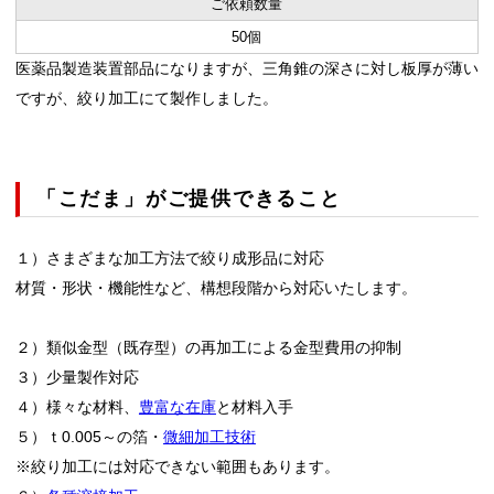
ご依頼数量
50個
医薬品製造装置部品になりますが、三角錐の深さに対し板厚が薄い
ですが、絞り加工にて製作しました。
「こだま」がご提供できること
１）さまざまな加工方法で絞り成形品に対応
材質・形状・機能性など、構想段階から対応いたします。
２）類似金型（既存型）の再加工による金型費用の抑制
３）少量製作対応
４）様々な材料、
豊富な在庫
と材料入手
５）ｔ0.005～の箔・
微細加工技術
※絞り加工には対応できない範囲もあります。