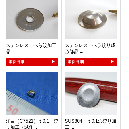
ステンレス へら絞加工
ステンレス ヘラ絞り成
品
形部品 ...
事例詳細
事例詳細
洋白（C7521）ｔ0.1 絞
SUS304 ｔ0.1の絞り加
り加工（試作...
工 ...