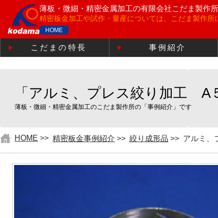
薄板・微細・精密金属加工の
有限会社こだま製作
精密板金加工や試作・量産については、こだま製作所
HOME
こだまの特長
事例紹介
「アルミ、プレス絞り加工 A
薄板・微細・精密金属加工のこだま製作所の「事例紹介」です
HOME
>>
精密板金事例紹介
>>
絞り成形品
>>
アルミ、