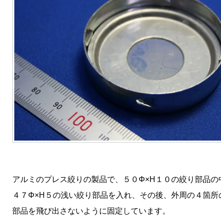
アルミのプレス絞りの製品で、５０Φ×H１０の絞り部品の
４７Φ×H５の浅い絞り部品を入れ、その後、外周の４箇所
部品を飛び出さないように固定しています。