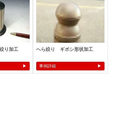
絞り加工
へら絞り ギボシ形状加工
事例詳細