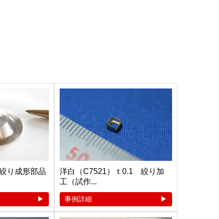
絞り成形部品
洋白（C7521）ｔ0.1 絞り加
工（試作...
事例詳細