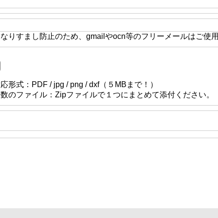
なりすまし防止のため、gmailやocn等のフリーメールはご使
応形式：PDF / jpg / png / dxf（５MBまで！）
複数のファイル：Zipファイルで１つにまとめて添付ください。