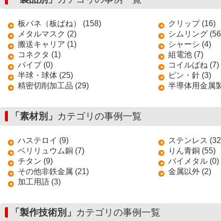
板バネ（板ばね） (158)
クリップ (16)
メタルマスク (2)
シムリング (56
搬送キャリア (1)
シャーシ (4)
コネクタ (1)
組電池 (7)
パイプ (0)
コイルばね (7)
半球・球体 (25)
ピン・針 (3)
精密切削加工品 (29)
半導体用金属製搬
「素材別」
カテゴリの事例一覧
ハステロイ (9)
ステンレス (32
ベリリュウム銅 (7)
りん青銅 (55)
チタン (9)
バイメタル (0)
その他非鉄金属 (21)
金属以外 (2)
加工用語 (3)
「製作技術別」
カテゴリの事例一覧