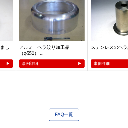
しまし
アルミ ヘラ絞り加工品
ステンレスのヘラ
（φ550） ...
事例詳細
事例詳細
FAQ一覧