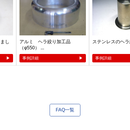
しまし
アルミ ヘラ絞り加工品
ステンレスのヘラ
（φ550） ...
事例詳細
事例詳細
FAQ一覧