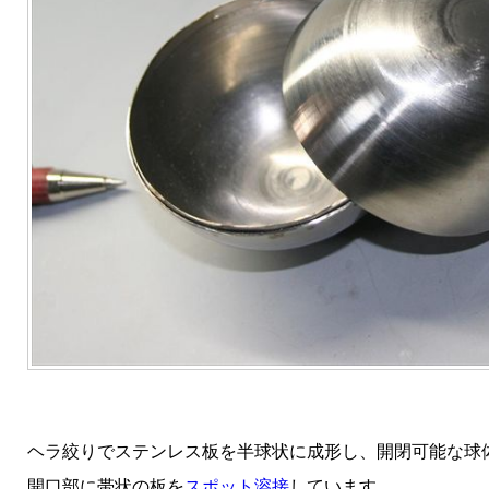
ヘラ絞りでステンレス板を半球状に成形し、開閉可能な球
開口部に帯状の板を
スポット溶接
しています。