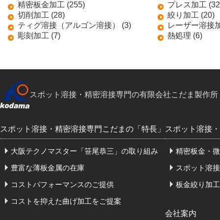
精密板金加工 (255)
プレス加工 (32
切削加工 (28)
絞り加工 (20)
ティグ溶接（アルゴン溶接） (3)
レーザー溶接加工
彫刻加工 (7)
熱処理 (6)
スポット溶接・精密溶接専門の有限会社こだま製作所
スポット溶接・精密溶接専門こだまの「特長」
スポット溶接・
大阪テクノマスター「笹尾恭三」の取り組み
精密板金・微
豊富な薄板金属の在庫
スポット溶接
コストパフォーマンスのご提供
板金絞り加工
コストを抑えた曲げ加工をご提案
会社案内