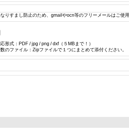
なりすまし防止のため、gmailやocn等のフリーメールはご使
応形式：PDF / jpg / png / dxf（５MBまで！）
複数のファイル：Zipファイルで１つにまとめて添付ください。