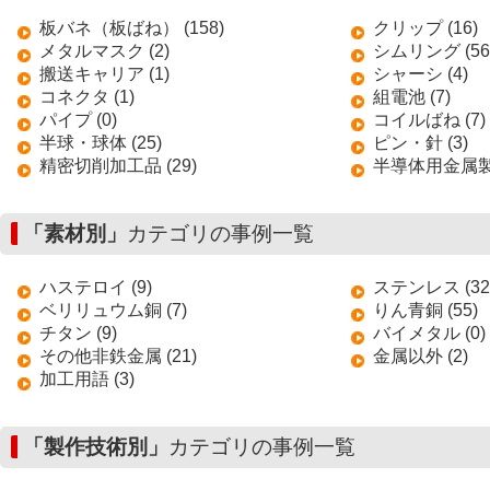
板バネ（板ばね） (158)
クリップ (16)
メタルマスク (2)
シムリング (56
搬送キャリア (1)
シャーシ (4)
コネクタ (1)
組電池 (7)
パイプ (0)
コイルばね (7)
半球・球体 (25)
ピン・針 (3)
精密切削加工品 (29)
半導体用金属製搬
「素材別」
カテゴリの事例一覧
ハステロイ (9)
ステンレス (32
ベリリュウム銅 (7)
りん青銅 (55)
チタン (9)
バイメタル (0)
その他非鉄金属 (21)
金属以外 (2)
加工用語 (3)
「製作技術別」
カテゴリの事例一覧