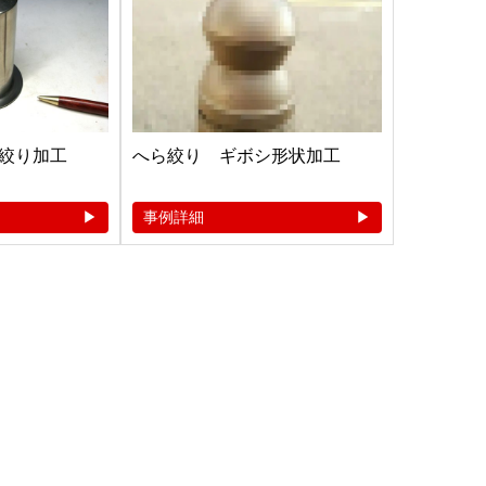
絞り加工
へら絞り ギボシ形状加工
事例詳細