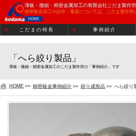
薄板・微細・精密金属加工の
有限会社こだま製作
精密板金加工や試作・量産については、こだま製作所
HOME
こだまの特長
事例紹介
「へら絞り製品」
薄板・微細・精密金属加工のこだま製作所の「事例紹介」です
HOME
>>
精密板金事例紹介
>>
絞り成形品
>>
へら絞り