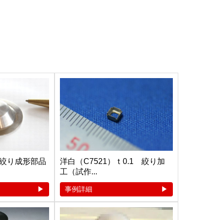
絞り成形部品
洋白（C7521）ｔ0.1 絞り加
工（試作...
事例詳細