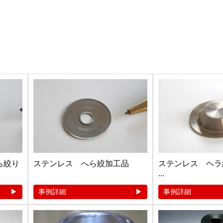
ら絞り
ステンレス へら絞加工品
ステンレス ヘラ
...
事例詳細
事例詳細