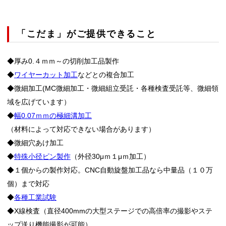
「こだま」がご提供できること
◆厚み0.４ｍｍ～の切削加工品製作
◆
ワイヤーカット加工
などとの複合加工
◆微細加工(MC微細加工・微細組立受託・各種検査受託等、微細領
域を広げています）
◆
幅0.07ｍｍの極細溝加工
（材料によって対応できない場合があります）
◆微細穴あけ加工
◆
特殊小径ピン製作
（外径30μｍ１μｍ加工）
◆１個からの製作対応。CNC自動旋盤加工品なら中量品（１０万
個）まで対応
◆
各種工業試験
◆X線検査（直径400mmの大型ステージでの高倍率の撮影やステ
ップ送り機能撮影が可能）