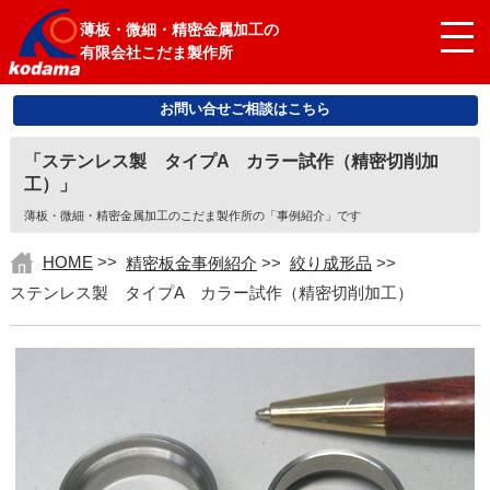
薄板・微細・精密金属加工の
有限会社こだま製作所
お問い合せご相談はこちら
「ステンレス製 タイプA カラー試作（精密切削加
工）」
薄板・微細・精密金属加工のこだま製作所の「事例紹介」です
HOME
>>
精密板金事例紹介
>>
絞り成形品
>>
ステンレス製 タイプA カラー試作（精密切削加工）