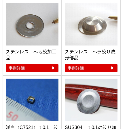
ステンレス へら絞加工
ステンレス ヘラ絞り成
品
形部品 ...
事例詳細
事例詳細
洋白（C7521）ｔ0.1 絞
SUS304 ｔ0.1の絞り加