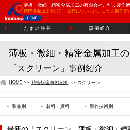
薄板・微細・精密金属加工の
有限会社こだま製作
精密板金加工や試作・量産については、こだま製作所
HOME
こだまの特長
事例紹介
薄板・微細・精密金属加工
「スクリーン」事例紹介
HOME
>>
精密板金事例紹介
>>
スクリーン
製品別
材料・資料
製作技術別
最新の「スクリーン」薄板・微細・精