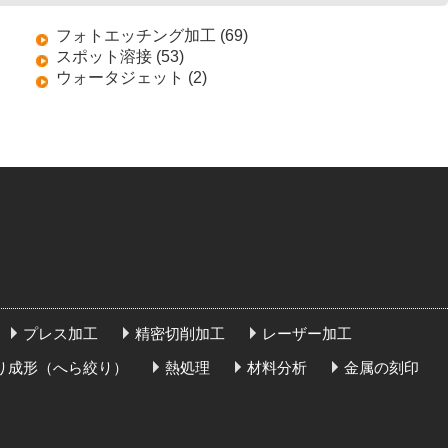
フォトエッチング加工 (69)
スポット溶接 (53)
ウォータジェット (2)
プレス加工
精密切削加工
レーザー加工
り成形（へら絞り）
熱処理
材料分析
金属の刻印