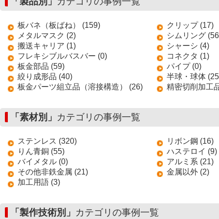
「製品別」
カテゴリの事例一覧
板バネ（板ばね） (159)
クリップ (17)
メタルマスク (2)
シムリング (56
搬送キャリア (1)
シャーシ (4)
フレキシブルバスバー (0)
コネクタ (1)
板金部品 (59)
パイプ (0)
絞り成形品 (40)
半球・球体 (25
板金パーツ組立品（溶接構造） (26)
精密切削加工品 
「素材別」
カテゴリの事例一覧
ステンレス (320)
リボン鋼 (16)
りん青銅 (55)
ハステロイ (9)
バイメタル (0)
アルミ系 (21)
その他非鉄金属 (21)
金属以外 (2)
加工用語 (3)
「製作技術別」
カテゴリの事例一覧