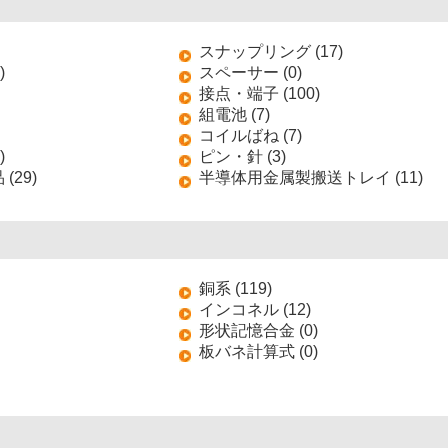
スナップリング (17)
)
スペーサー (0)
接点・端子 (100)
組電池 (7)
コイルばね (7)
)
ピン・針 (3)
(29)
半導体用金属製搬送トレイ (11)
銅系 (119)
インコネル (12)
形状記憶合金 (0)
板バネ計算式 (0)