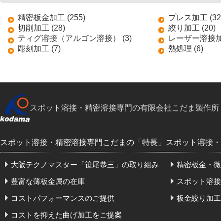
精密板金加工 (255)
プレス加工 (32
切削加工 (28)
絞り加工 (20)
ティグ溶接（アルゴン溶接） (3)
レーザー溶接加工
彫刻加工 (7)
熱処理 (6)
スポット溶接・精密溶接専門の有限会社こだま製作所
スポット溶接・精密溶接専門こだまの「特長」
スポット溶接・
大阪テクノマスター「笹尾恭三」の取り組み
精密板金・微
豊富な薄板金属の在庫
スポット溶接
コストパフォーマンスのご提供
板金絞り加工
コストを抑えた曲げ加工をご提案