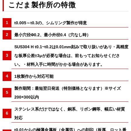
こだま製作所の特徴
t0.005～t0.3の、シムリング製作が得意
最小穴径Φ0.2、最小外径0.4（穴なし時）
SUS304 H t0.1~t0.2は0.01mm刻みで取り扱いがあり・高精度
な板厚公差±3μが必要な場合は、前もってお知らせくださ
い。・材料入手に時間がかかる場合があります。
1枚製作から対応可能
製作期間：最短翌日発送（特別価格となります）※サイズ
200×300以内
ステンレス系だけではなく、銅系、リボン鋼等、幅広い材質
対応
t0.01からの極薄金属板（金属箔）への刻印（板厚、ロット番