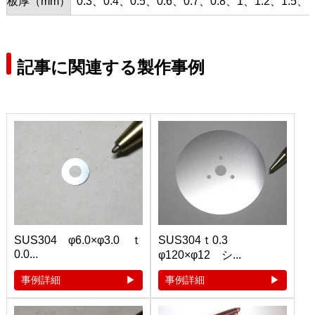
板厚（mm）
0.3、0.4、0.5、0.6、0.7、0.8、1、1.2、1.5、1
記事に関連する製作事例
SUS304 φ6.0×φ3.0 ｔ
SUS304ｔ0.3
0.0...
φ120×φ12 シ...
事例詳細
事例詳細