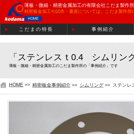
薄板・微細・精密金属加工の
有限会社こだま製作
精密板金加工や試作・量産については、こだま製作所
HOME
こだまの特長
事例紹介
「ステンレスｔ0.4 シムリン
薄板・微細・精密金属加工のこだま製作所の「事例紹介」です
HOME
>>
精密板金事例紹介
>>
シムリング
>>
ステンレス