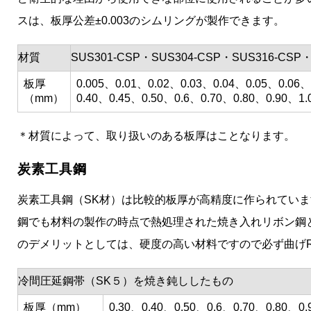
スは、板厚公差±0.003のシムリングが製作できます。
材質
SUS301-CSP・SUS304-CSP・SUS316-CSP・
板厚
0.005、0.01、0.02、0.03、0.04、0.05、0.06
（mm）
0.40、0.45、0.50、0.6、0.70、0.80、0.90、1.
＊材質によって、取り扱いのある板厚はことなります。
炭素工具鋼
炭素工具鋼（SK材）は比較的板厚が高精度に作られていま
鋼でも材料の製作の時点で熱処理された焼き入れリボン鋼
のデメリットとしては、硬度の高い材料ですので必ず曲げ
冷間圧延鋼帯（SK５）を焼き鈍ししたもの
板厚（mm）
0.30、0.40、0.50、0.6、0.70、0.80、0.