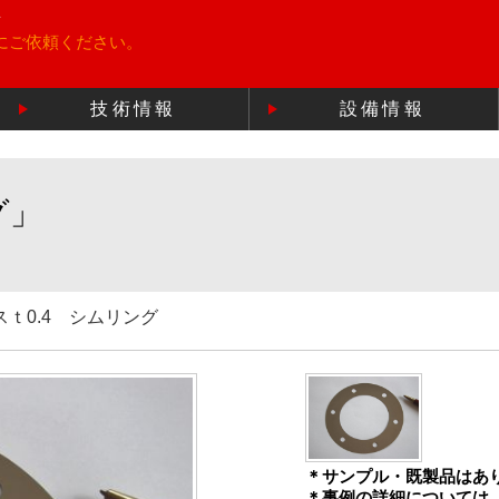
所
にご依頼ください。
技術情報
設備情報
グ」
ｔ0.4 シムリング
＊サンプル・既製品はあ
＊事例の詳細については