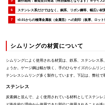
製作期間：最短翌日発送（特別価格となります）※サイズ200
ステンレス系だけではなく、銅系、リボン鋼等、幅広い材
t0.01からの極薄金属板（金属箔）への刻印（板厚、ロッ
シムリングの材質について
シムリングによく使用される材質は、鉄系、ステンレス系、
ょうか。ゲージ鋼は幅が狭く、手のひらサイズのシムリン
テンレスシムリング多く製作しています。下記は、弊社で
ステンレス
炭素鋼と並んで、よく使用されている材料としてステンレ
ど衛生的な理由から使用できな部位に使用されることが多