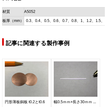
材質
A5052
板厚（mm）
0.3、0.4、0.5、0.6、0.7、0.8、1、1.2、1.5、1
記事に関連する製作事例
円形薄板銅板 t0.2とt0.6
幅0.5ｍｍ×長さ30ｍｍ ...
...