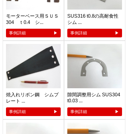
モーターベース用ＳＵＳ
SUS316 t0.8の高耐食性
304 ｔ0.4 シ...
シム ...
事例詳細
事例詳細
焼入れリボン鋼 シムプ
隙間調整用シム SUS304
t0.03 ...
レート ...
事例詳細
事例詳細