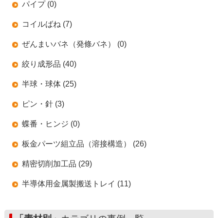
パイプ (0)
コイルばね (7)
ぜんまいバネ（発條バネ） (0)
絞り成形品 (40)
半球・球体 (25)
ピン・針 (3)
蝶番・ヒンジ (0)
板金パーツ組立品（溶接構造） (26)
精密切削加工品 (29)
半導体用金属製搬送トレイ (11)