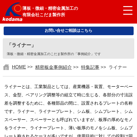
薄板・微細・精密金属加工の
有限会社こだま製作所
お問い合せご相談はこちら
「ライナー」
薄板・微細・精密金属加工のこだま製作所の「事例紹介」です
HOME
>>
精密板金事例紹介
>>
特集記事
>>
ライナー
ライナーとは、工業製品としては、産業機器・装置、モーターベー
ス、金型、ベアリング調整等の組立て時に生じる、各部分の寸法誤
差を調整するために、各種部品の間に、設置されるプレートの名称
です。ライナー、ライナープレート、シム板、シムプレート、シム
スペーサー、スペーサーとも呼ばれていますが、
板厚の厚めなモノ
をライナー、ライナープレート、薄い板厚のモノをシム板、シムプ
レート称されるケースが多いですが、使用目的に対しての役割は同