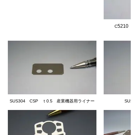
5210
（
C
SUS304 CSP
ｔ0.5 産業機器用ライナー
SUS