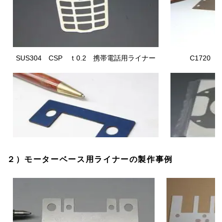
SUS304 CSP
ｔ0.2 携帯電話用ライナー
C1720
２）モーターベース用ライナーの製作事例
焼き入れリボン鋼 t1.0
産業機器用ライナー
SUS