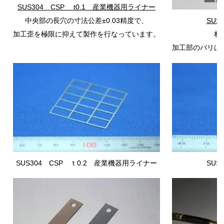
SUS304 CSP
t0.1 産業機器用ライナー
中央部の長穴の寸法公差±0.03精度で、
SUS
加工歪を極限に抑えて製作を行なっています。
材
加工部のバリは
SUS304 CSP
ｔ0.2 産業機器用ライナー
SUS