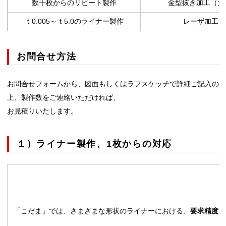
数千枚からのリピート製作
金型抜き加工（カ
ｔ0.005～ｔ5.0のライナー製作
レーザ加工(
お問合せ方法
お問合せフォームから、図面もしくはラフスケッチで詳細ご記入の
上、製作数をご連絡いただければ、
お見積りいたします。
１）ライナー製作、1枚からの対応
「こだま」では、さまざまな形状のライナーにおける、
要求精度
、