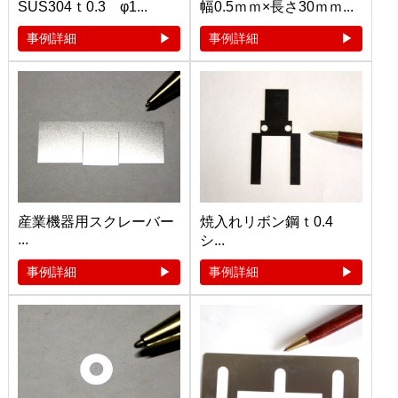
SUS304ｔ0.3 φ1...
幅0.5ｍｍ×長さ30ｍｍ...
事例詳細
事例詳細
産業機器用スクレーバー
焼入れリボン鋼ｔ0.4
...
シ...
事例詳細
事例詳細