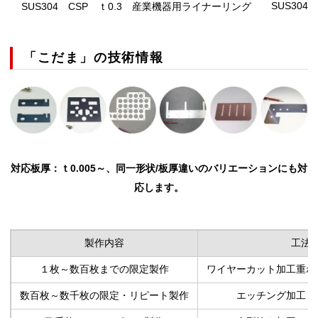
SUS304
SUS304 CSP
ｔ0.3 産業機器用ライナーリング
「こだま」の技術情報
対応板厚：ｔ0.005～、同一形状/板厚違いのバリエーションにも対
応します。
製作内容
工法
１枚～数百枚までの限定製作
ワイヤーカット加工重ね
数百枚～数千枚の限定・リピート製作
エッチング加工（