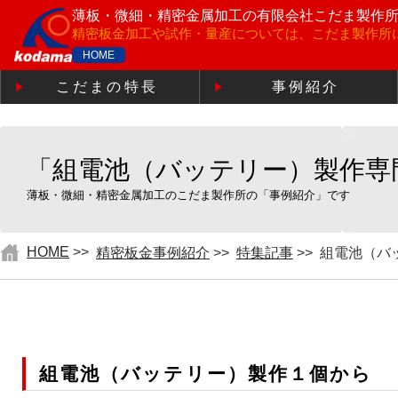
薄板・微細・精密金属加工の
有限会社こだま製作
精密板金加工や試作・量産については、こだま製作所
HOME
こだまの特長
事例紹介
「組電池（バッテリー）製作専
薄板・微細・精密金属加工のこだま製作所の「事例紹介」です
HOME
>>
精密板金事例紹介
>>
特集記事
>>
組電池（バ
組電池（バッテリー）製作１個から