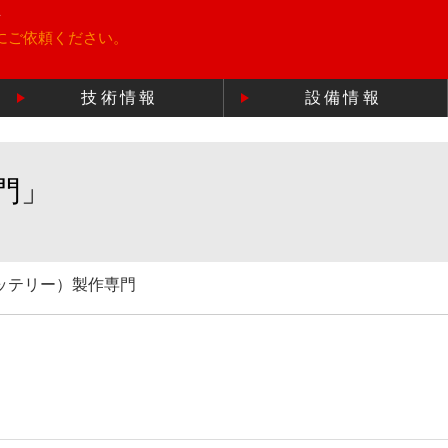
所
にご依頼ください。
技術情報
設備情報
門」
ッテリー）製作専門