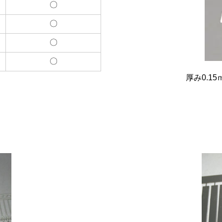
〇
〇
〇
〇
厚み0.1