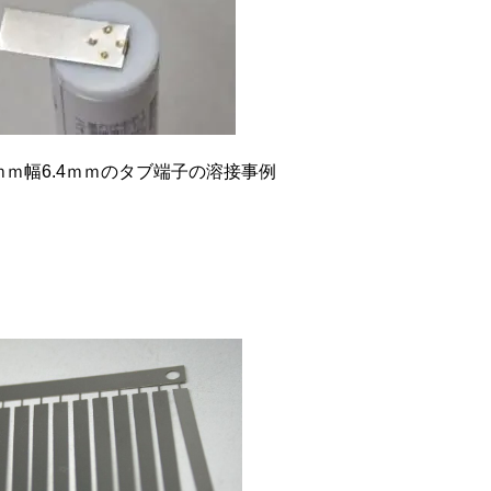
5ｍｍ幅6.4ｍｍのタブ端子の溶接事例