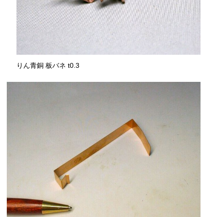
りん青銅 板バネ t0.3