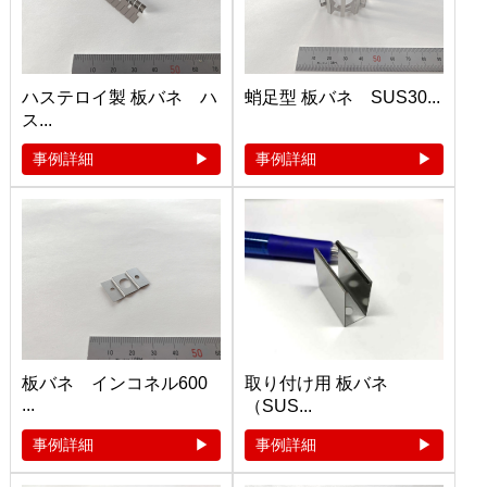
ハステロイ製 板バネ ハ
蛸足型 板バネ SUS30...
ス...
事例詳細
事例詳細
板バネ インコネル600
取り付け用 板バネ
...
（SUS...
事例詳細
事例詳細