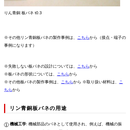
りん青銅 板バネ t0.3
※その他リン青銅板バネの製作事例は、
こちら
から（接点・端子の
事例になります）
※失敗しない板バネの設計については、
こちら
から
※板バネの形状については、
こちら
から
※その他板バネの製作事例は、
こちら
から ※取り扱い材料は、
こ
ちら
から
リン青銅板バネの用途
機械工学
: 機械部品のバネとして使用され、例えば、機械の振