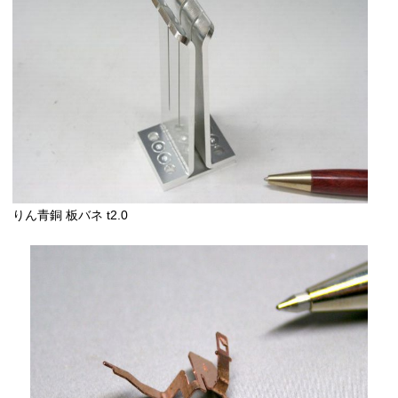
りん青銅 板バネ t2.0