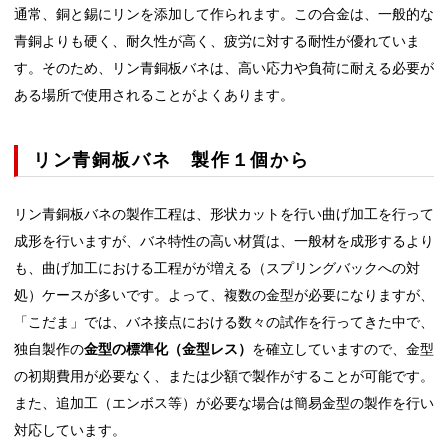
通常、銅と錫にリンを添加して作られます。この合金は、一般的な
青銅よりも硬く、耐久性が高く、疲労に対する耐性が優れていま
す。そのため、リン青銅板バネは、高い応力や負荷に耐える必要が
ある場所で使用されることがよくあります。
リン青銅板バネ 製作１個から
リン青銅板バネの製作工程は、形状カットを行い曲げ加工を行って
成形を行いますが、バネ特性の高い材質は、一般材を成形するより
も、曲げ加工における工程がが増える（スプリングバックへの対
処）ケースが多いです。よって、複数の金型が必要になりますが、
「こだま」では、バネ接点における数々の試作を行ってきた中で、
独自製作の
金型の標準化（金型レス）
を確立していますので、金型
の初期費用が必要なく、または少額で製作がすることが可能です。
また、追加工（エンボス等）が必要な場合は簡易金型の製作を行い
対応しています。