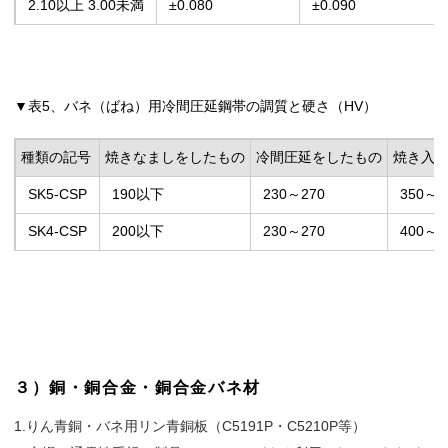
2.10以上 3.00未満
±0.080
±0.090
▼表5、バネ（ばね）用冷間圧延鋼帯の調質と硬さ（HV）
種類の記号
焼きなましをしたもの
冷間圧延をしたもの
焼き入
SK5-CSP
190以下
230～270
350～5
SK4-CSP
200以下
230～270
400～6
３）銅・銅合金・銅合金バネ材
1.りん青銅・バネ用リン青銅板（C5191P・C5210P等）