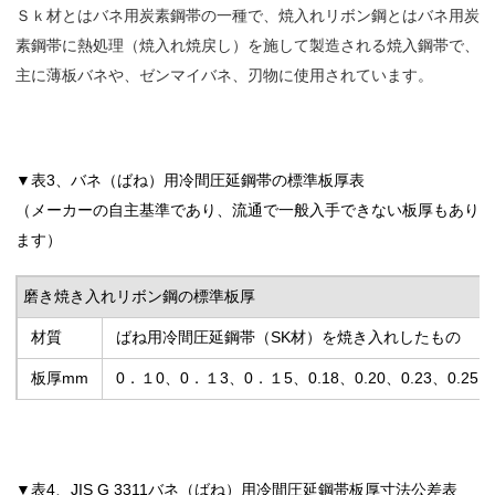
Ｓｋ材とはバネ用炭素鋼帯の一種で、焼入れリボン鋼とはバネ用炭
素鋼帯に熱処理（焼入れ焼戻し）を施して製造される焼入鋼帯で、
主に薄板バネや、ゼンマイバネ、刃物に使用されています。
▼表3、バネ（ばね）用冷間圧延鋼帯の標準板厚表
（メーカーの自主基準であり、流通で一般入手できない板厚もあり
ます）
磨き焼き入れリボン鋼の標準板厚
材質
ばね用冷間圧延鋼帯（SK材）を焼き入れしたもの
板厚mm
0．１0、0．１3、0．１5、0.18、0.20、0.23、0.25、0.28
▼表4、JIS G 3311バネ（ばね）用冷間圧延鋼帯板厚寸法公差表