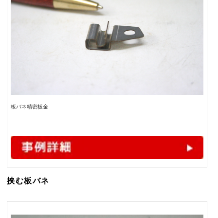
板バネ精密板金
挟む板バネ