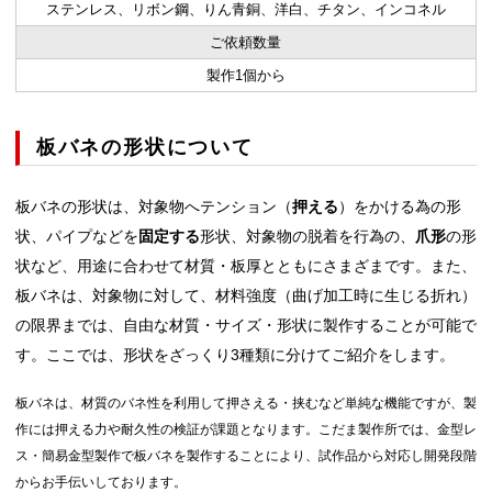
ステンレス、リボン鋼、りん青銅、洋白、チタン、インコネル
ご依頼数量
製作1個から
板バネの形状について
板バネの形状は、対象物へテンション（
押える
）をかける為の形
状、パイプなどを
固定する
形状、対象物の脱着を行為の、
爪形
の形
状など、用途に合わせて材質・板厚とともにさまざまです。また、
板バネは、対象物に対して、材料強度（曲げ加工時に生じる折れ）
の限界までは、自由な材質・サイズ・形状に製作することが可能で
す。ここでは、形状をざっくり3種類に分けてご紹介をします。
板バネは、材質のバネ性を利用して押さえる・挟むなど単純な機能ですが、製
作には押える力や耐久性の検証が課題となります。こだま製作所では、金型レ
ス・簡易金型製作で板バネを製作することにより、試作品から対応し開発段階
からお手伝いしております。