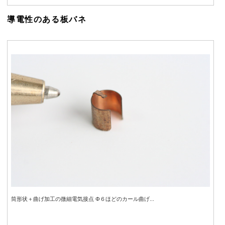
導電性のある板バネ
筒形状＋曲げ加工の微細電気接点 Φ６ほどのカール曲げ...