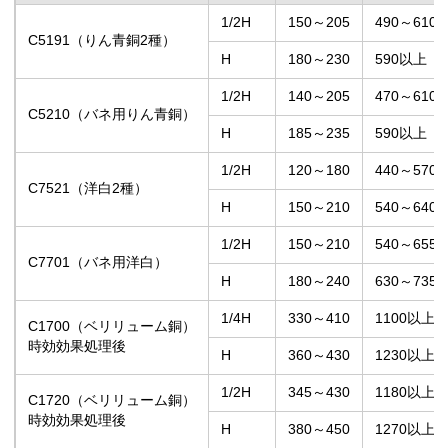
1/2H
150～205
490～610
C5191（りん青銅2種）
H
180～230
590以上
1/2H
140～205
470～610
C5210（バネ用りん青銅）
H
185～235
590以上
1/2H
120～180
440～570
C7521（洋白2種）
H
150～210
540～640
1/2H
150～210
540～655
C7701（バネ用洋白）
H
180～240
630～735
1/4H
330～410
1100以上
C1700（ベリリューム銅）
時効効果処理後
H
360～430
1230以上
1/2H
345～430
1180以上
C1720（ベリリューム銅）
時効効果処理後
H
380～450
1270以上