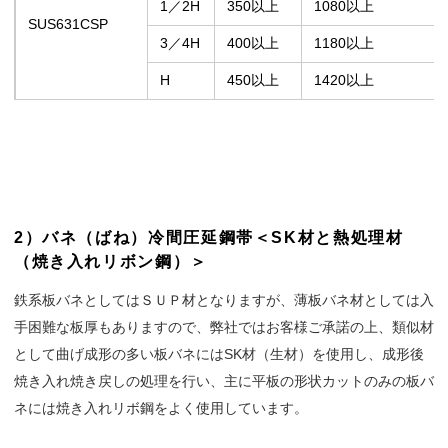
1／2H
350以上
1080以上
SUS631CSP
3／4H
400以上
1180以上
H
450以上
1420以上
2）バネ（ばね）冷間圧延鋼帯＜SK材と熱処理材
（焼き入れリボン鋼）＞
鉄系板バネとしてはＳＵＰ材となりますが、薄板バネ材としては入
手困難な板厚もありますので、弊社ではお客様ご承諾の上、類似材
として曲げ成形の多い板バネにはSK材（生材）を使用し、成形後
焼き入れ焼き戻しの処理を行い、主に平板の形状カットのみの板バ
ネには焼き入れリボ鋼をよく使用しています。