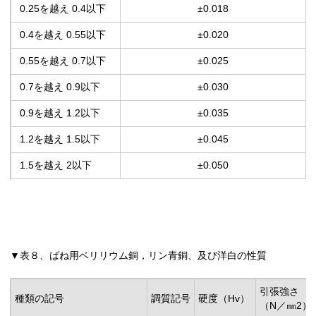
0.25を越え 0.4以下
±0.018
0.4を越え 0.55以下
±0.020
0.55を越え 0.7以下
±0.025
0.7を越え 0.9以下
±0.030
0.9を越え 1.2以下
±0.035
1.2を越え 1.5以下
±0.045
1.5を越え 2以下
±0.050
▼表８、ばね用ベリリウム銅，リン青銅、及び洋白の性質
引張強さ
種類の記号
調質記号
硬度（Hv）
（N／㎜
2
）