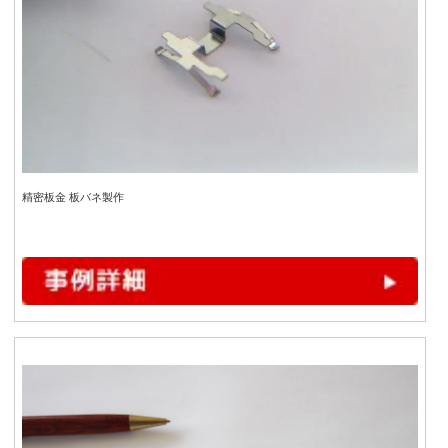
精密板金 板バネ製作