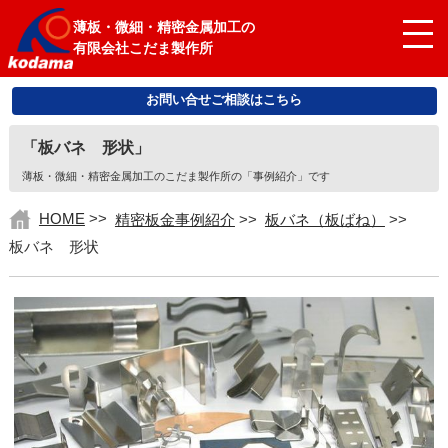
薄板・微細・精密金属加工の
有限会社こだま製作所
お問い合せご相談はこちら
「板バネ 形状」
薄板・微細・精密金属加工のこだま製作所の「事例紹介」です
HOME
>>
精密板金事例紹介
>>
板バネ（板ばね）
>>
板バネ 形状