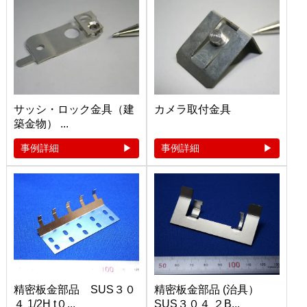
サッシ・ロック金具（建
カメラ取付金具
築金物） ...
事例詳細
事例詳細
精密板金部品 SUS３０
精密板金部品 (治具）
４ 1/2H t０...
SUS３０４ ２B...