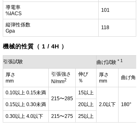
導電率
101
%IACS
縦弾性係数
118
Gpa
機械的性質（ 1 / 4H ）
＊1
引張試験
曲げ試験
引張強さ
伸び
厚さ
厚さ
曲げ角
2
％
mm
mm
N/mm
0.10以上 0.15未満
15以上
215〜285
0.15以上 0.30未満
20以上
2.0以下
180°
0.30以上 4.0以下
215〜275
25以上