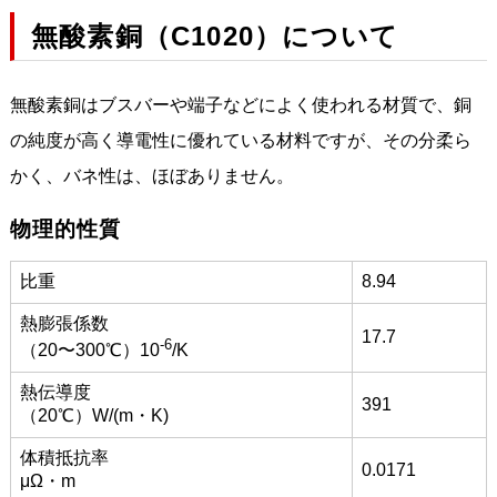
無酸素銅（C1020）について
無酸素銅はブスバーや端子などによく使われる材質で、銅
の純度が高く導電性に優れている材料ですが、その分柔ら
かく、バネ性は、ほぼありません。
物理的性質
比重
8.94
熱膨張係数
17.7
-6
（20〜300℃）10
/K
熱伝導度
391
（20℃）W/(m・K)
体積抵抗率
0.0171
μΩ・m