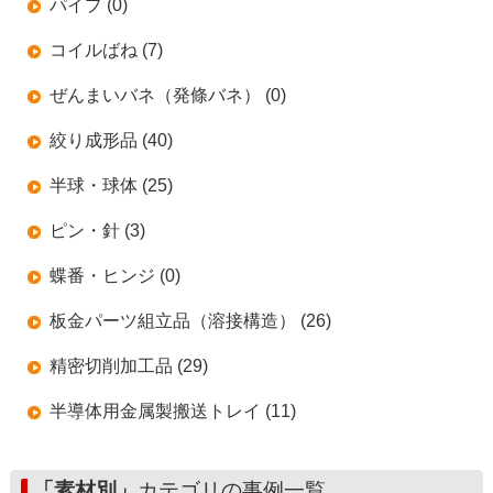
パイプ (0)
コイルばね (7)
ぜんまいバネ（発條バネ） (0)
絞り成形品 (40)
半球・球体 (25)
ピン・針 (3)
蝶番・ヒンジ (0)
板金パーツ組立品（溶接構造） (26)
精密切削加工品 (29)
半導体用金属製搬送トレイ (11)
「素材別」
カテゴリの事例一覧