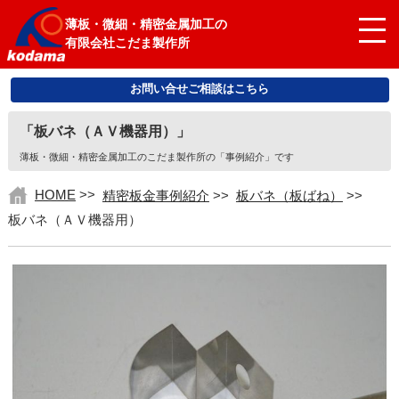
薄板・微細・精密金属加工の
有限会社こだま製作所
お問い合せご相談はこちら
「板バネ（ＡＶ機器用）」
薄板・微細・精密金属加工のこだま製作所の「事例紹介」です
HOME
>>
精密板金事例紹介
>>
板バネ（板ばね）
>>
板バネ（ＡＶ機器用）