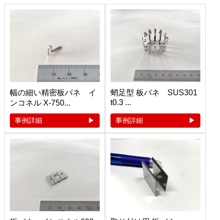
幅の細い精密板バネ イ
蛸足型 板バネ SUS301
t0.3 ...
ンコネル X-750...
事例詳細
事例詳細