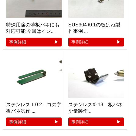
特殊用途の薄板バネにも
SUS304 t0.1の板ばね製
対応可能 今回はイン...
作事例 ...
事例詳細
事例詳細
ステンレスｔ0.2 コの字
ステンレスt0.13 板バネ
板バネ試作 ...
少量製作 ...
事例詳細
事例詳細