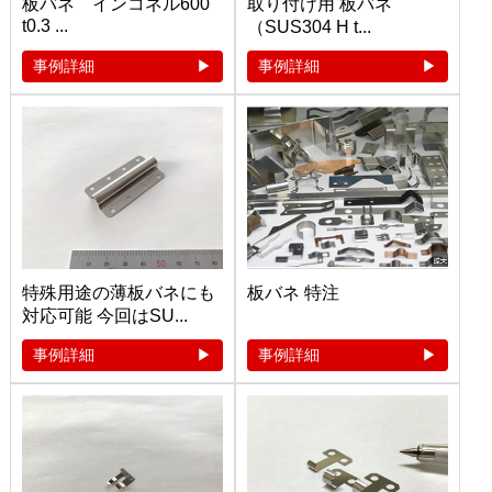
板バネ インコネル600
取り付け用 板バネ
t0.3 ...
（SUS304 H t...
事例詳細
事例詳細
特殊用途の薄板バネにも
板バネ 特注
対応可能 今回はSU...
事例詳細
事例詳細