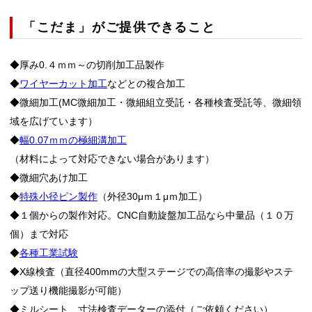
「こだま」がご提供できること
◆厚み0.４ｍｍ～の切削加工品製作
◆
ワイヤーカット加工
などとの複合加工
◆微細加工(MC微細加工・微細組立受託・各種検査受託等、微細領
域を広げています）
◆
幅0.07ｍｍの極細溝加工
（材料によって対応できない場合があります）
◆微細穴あけ加工
◆
特殊小径ピン製作
（外径30μｍ１μｍ加工）
◆１個からの製作対応。CNC自動旋盤加工品なら中量品（１０万
個）まで対応
◆
各種工業試験
◆X線検査（直径400mmの大型ステージでの高倍率の撮影やステ
ップ送り機能撮影が可能）
◆ミルシート、寸法検査データーの添付（ご依頼ください）