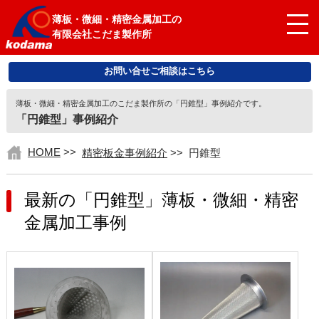
薄板・微細・精密金属加工の
有限会社こだま製作所
お問い合せご相談はこちら
薄板・微細・精密金属加工のこだま製作所の「円錐型」事例紹介です。
「円錐型」事例紹介
HOME
>>
精密板金事例紹介
>>
円錐型
最新の「円錐型」薄板・微細・精密
金属加工事例