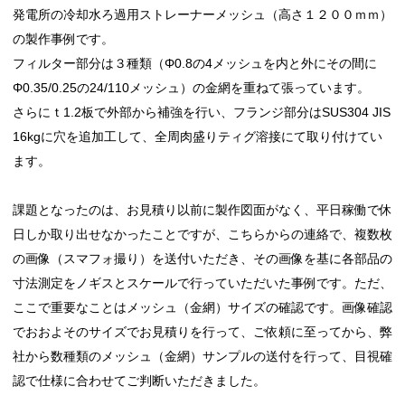
発電所の冷却水ろ過用ストレーナーメッシュ（高さ１２００ｍｍ）
の製作事例です。
フィルター部分は３種類（Φ0.8の4メッシュを内と外にその間に
Φ0.35/0.25の24/110メッシュ）の金網を重ねて張っています。
さらにｔ1.2板で外部から補強を行い、フランジ部分はSUS304 JIS
16kgに穴を追加工して、全周肉盛りティグ溶接にて取り付けてい
ます。
課題となったのは、お見積り以前に製作図面がなく、平日稼働で休
日しか取り出せなかったことですが、こちらからの連絡で、複数枚
の画像（スマフォ撮り）を送付いただき、その画像を基に各部品の
寸法測定をノギスとスケールで行っていただいた事例です。ただ、
ここで重要なことはメッシュ（金網）サイズの確認です。画像確認
でおおよそのサイズでお見積りを行って、ご依頼に至ってから、弊
社から数種類のメッシュ（金網）サンプルの送付を行って、目視確
認で仕様に合わせてご判断いただきました。