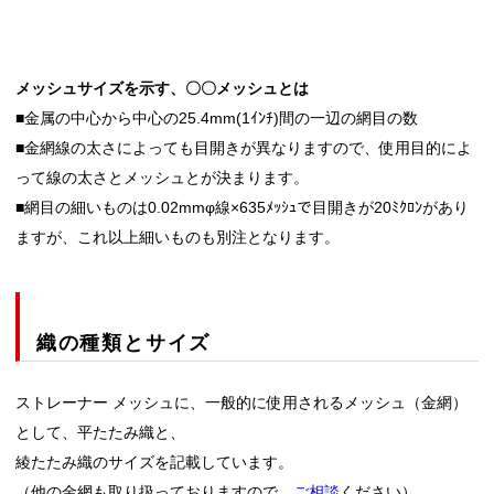
メッシュサイズを示す、〇〇メッシュとは
■金属の中心から中心の25.4mm(1ｲﾝﾁ)間の一辺の網目の数
■金網線の太さによっても目開きが異なりますので、使用目的によ
って線の太さとメッシュとが決まります。
■網目の細いものは0.02mmφ線×635ﾒｯｼｭで目開きが20ﾐｸﾛﾝがあり
ますが、これ以上細いものも別注となります。
織の種類とサイズ
ストレーナー メッシュに、一般的に使用されるメッシュ（金網）
として、平たたみ織と、
綾たたみ織のサイズを記載しています。
（他の金網も取り扱っておりますので、
ご相談
ください）