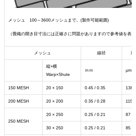
メッシュ 100～3600メッシュまで。(製作可能範囲)
（畳織の開き目寸法には正確さに問題がありますので参考値を表示
メッシュ
線径
通
縦×横
ｍｍ
μm
Warp×Shute
150 MESH
20 × 150
0.45 / 0.35
138
200 MESH
20 × 200
0.35 / 0.28
115
20 × 250
0.25 / 0.21
87
250 MESH
30 × 250
0.25 / 0.21
85