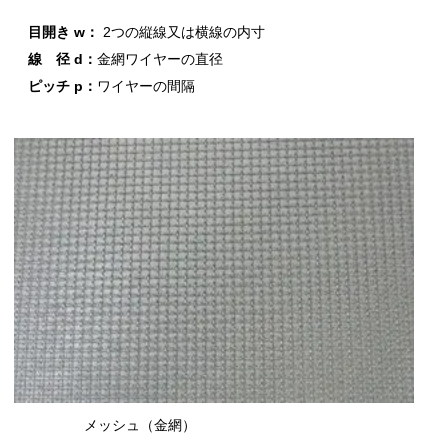
目開き w：
2つの縦線又は横線の内寸
線 径 d：
金網ワイヤーの直径
ピッチ p：
ワイヤーの間隔
メッシュ（金網）