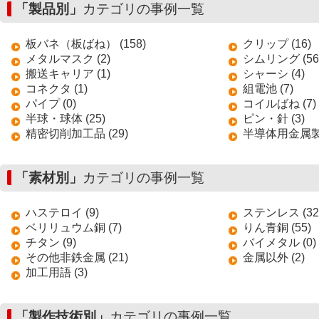
「製品別」
カテゴリの事例一覧
板バネ（板ばね） (158)
クリップ (16)
メタルマスク (2)
シムリング (56
搬送キャリア (1)
シャーシ (4)
コネクタ (1)
組電池 (7)
パイプ (0)
コイルばね (7)
半球・球体 (25)
ピン・針 (3)
精密切削加工品 (29)
半導体用金属製搬
「素材別」
カテゴリの事例一覧
ハステロイ (9)
ステンレス (32
ベリリュウム銅 (7)
りん青銅 (55)
チタン (9)
バイメタル (0)
その他非鉄金属 (21)
金属以外 (2)
加工用語 (3)
「製作技術別」
カテゴリの事例一覧