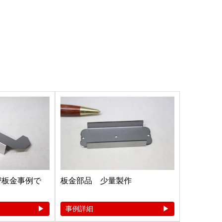
精密板金事例で
板金部品 少量製作
事例詳細