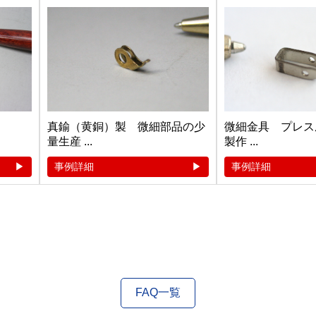
真鍮（黄銅）製 微細部品の少
微細金具 プレス
量生産 ...
製作 ...
事例詳細
事例詳細
FAQ一覧