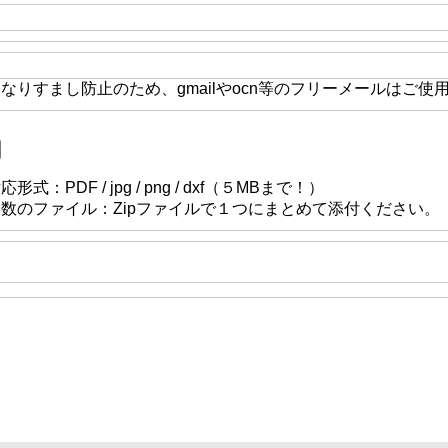
なりすまし防止のため、gmailやocn等のフリーメールはご使
応形式：PDF / jpg / png / dxf（５MBまで！）
複数のファイル：Zipファイルで１つにまとめて添付ください。