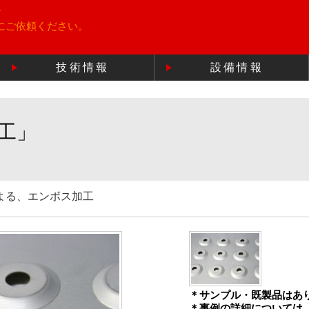
所
にご依頼ください。
技術情報
設備情報
工」
よる、エンボス加工
＊サンプル・既製品はあ
＊事例の詳細については