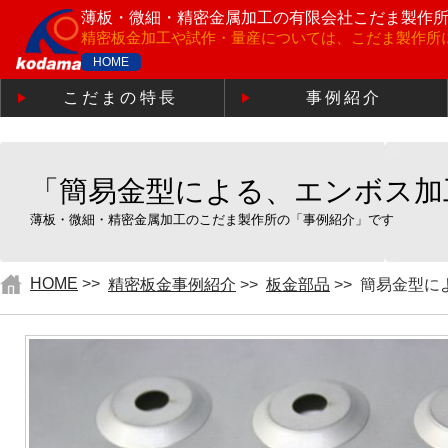
薄板・微細・精密金属加工の
有限会社こだま製作
精密板金加工や試作・量産については、こだま製作所
HOME
こだまの特長
事例紹介
「簡易金型による、エンボス加
薄板・微細・精密金属加工のこだま製作所の「事例紹介」です
HOME
>>
精密板金事例紹介
>>
板金部品
>>
簡易金型に