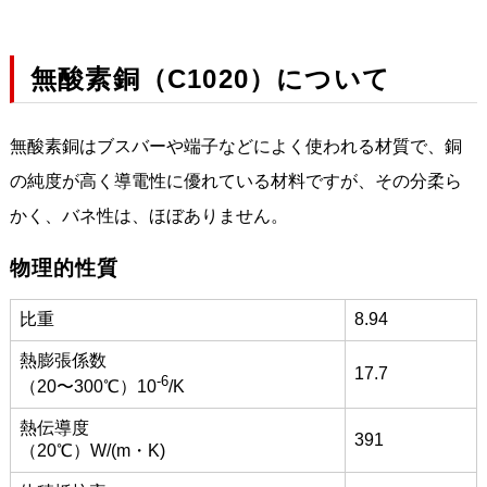
無酸素銅（C1020）について
無酸素銅はブスバーや端子などによく使われる材質で、銅
の純度が高く導電性に優れている材料ですが、その分柔ら
かく、バネ性は、ほぼありません。
物理的性質
比重
8.94
熱膨張係数
17.7
-6
（20〜300℃）10
/K
熱伝導度
391
（20℃）W/(m・K)