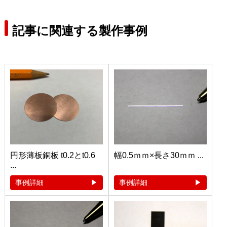
記事に関連する製作事例
円形薄板銅板 t0.2とt0.6
幅0.5ｍｍ×長さ30ｍｍ ...
...
事例詳細
事例詳細