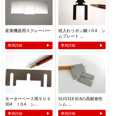
産業機器用スクレーバー
焼入れリボン鋼ｔ0.4 シ
ムプレート ...
事例詳細
事例詳細
モーターベース用ＳＵＳ
SUS316 t0.8の高耐食性
304 ｔ0.4 シ...
シム ...
事例詳細
事例詳細