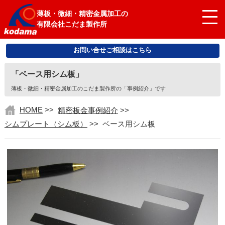
薄板・微細・精密金属加工の
有限会社こだま製作所
お問い合せご相談はこちら
「ベース用シム板」
薄板・微細・精密金属加工のこだま製作所の「事例紹介」です
HOME
>>
精密板金事例紹介
>>
シムプレート（シム板）
>>
ベース用シム板