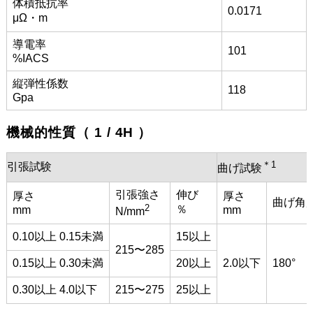
体積抵抗率
0.0171
μΩ・m
導電率
101
%IACS
縦弾性係数
118
Gpa
機械的性質（ 1 / 4H ）
＊1
引張試験
曲げ試験
引張強さ
伸び
厚さ
厚さ
曲げ角
2
％
mm
mm
N/mm
0.10以上 0.15未満
15以上
215〜285
0.15以上 0.30未満
20以上
2.0以下
180°
0.30以上 4.0以下
215〜275
25以上