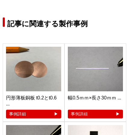
記事に関連する製作事例
円形薄板銅板 t0.2とt0.6
幅0.5ｍｍ×長さ30ｍｍ ...
...
事例詳細
事例詳細