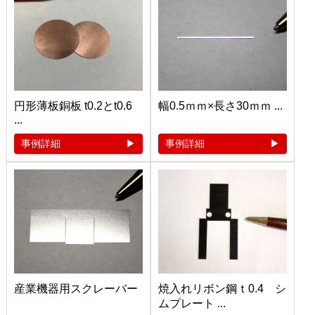
円形薄板銅板 t0.2とt0.6
幅0.5ｍｍ×長さ30ｍｍ ...
...
事例詳細
事例詳細
産業機器用スクレーバー
焼入れリボン鋼ｔ0.4 シ
ムプレート ...