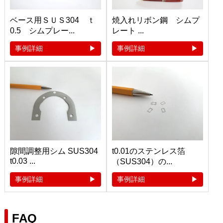
ベース用ＳＵＳ304 ｔ
焼入れリボン鋼 シムプ
0.5 シムプレー...
レート ...
事例詳細
事例詳細
隙間調整用シム SUS304
t0.01のステンレス箔
t0.03 ...
（SUS304）の...
事例詳細
事例詳細
FAQ