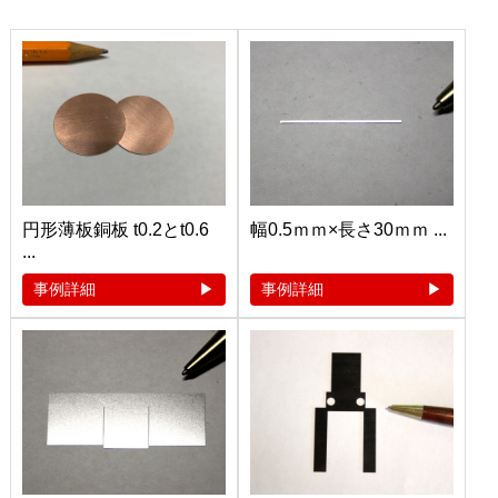
円形薄板銅板 t0.2とt0.6
幅0.5ｍｍ×長さ30ｍｍ ...
...
事例詳細
事例詳細