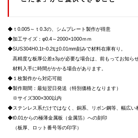
◆ｔ0.005～ｔ0.3の、シムプレート製作が得意
◆加工サイズ：φ0.4～2000×1000ｍｍ
◆SUS304H0.1t~0.2tは0.01mm刻みで材料在庫有り。
高精度な板厚公差±3μが必要な場合は、前もってお知ら
材料入手に時間がかかる場合があります。
◆１枚製作から対応可能
◆製作期間：最短翌日発送（特別価格となります）
※サイズ300×300以内
◆ステンレス系だけではなく、銅系、リボン鋼等、幅広い
◆t0.01からの極薄金属板（金属箔）への刻印
（板厚、ロット番号等の印字）