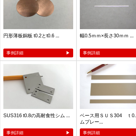
円形薄板銅板 t0.2とt0.6 ...
幅0.5ｍｍ×長さ30ｍｍ ...
事例詳細
事例詳細
SUS316 t0.8の高耐食性シム ...
ベース用ＳＵＳ304 ｔ0
ムプレー...
事例詳細
事例詳細