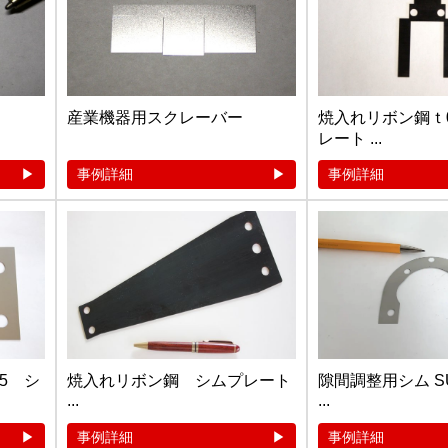
産業機器用スクレーバー
焼入れリボン鋼ｔ0
レート ...
事例詳細
事例詳細
.5 シ
焼入れリボン鋼 シムプレート
隙間調整用シム SUS3
...
...
事例詳細
事例詳細