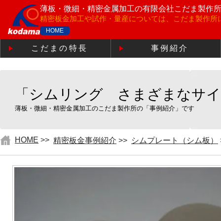
薄板・微細・精密金属加工の
有限会社こだま製作
精密板金加工や試作・量産については、こだま製作所
HOME
こだまの特長
事例紹介
「シムリング さまざまなサイ
薄板・微細・精密金属加工のこだま製作所の「事例紹介」です
HOME
>>
精密板金事例紹介
>>
シムプレート（シム板）