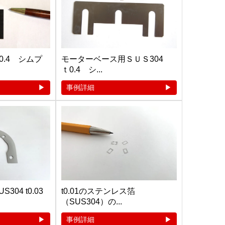
.4 シムプ
モーターベース用ＳＵＳ304
ｔ0.4 シ...
事例詳細
04 t0.03
t0.01のステンレス箔
（SUS304）の...
事例詳細