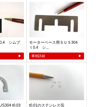
.4 シムプ
モーターベース用ＳＵＳ304
ｔ0.4 シ...
事例詳細
04 t0.03
t0.01のステンレス箔