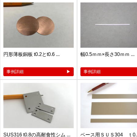
円形薄板銅板 t0.2とt0.6 ...
幅0.5ｍｍ×長さ30ｍｍ ...
事例詳細
事例詳細
SUS316 t0.8の高耐食性シム ...
ベース用ＳＵＳ304 ｔ0