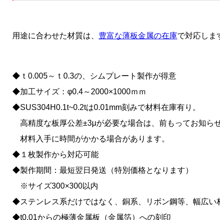
用途に合わせた材質は、
豊富な薄板金属の在庫
で対応しま
◆ｔ0.005～ｔ0.3の、シムプレート製作が得意
◆加工サイズ：φ0.4～2000×1000ｍｍ
◆SUS304H0.1t~0.2tは0.01mm刻みで材料在庫有り。
高精度な板厚公差±3μが必要な場合は、前もってお知ら
材料入手に時間がかかる場合があります。
◆１枚製作から対応可能
◆製作期間：最短翌日発送（特別価格となります）
※サイズ300×300以内
◆ステンレス系だけではなく、銅系、リボン鋼等、幅広い
◆t0.01からの極薄金属板（金属箔）への刻印