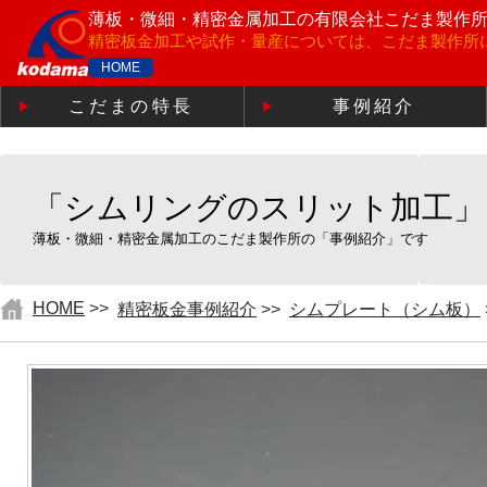
薄板・微細・精密金属加工の
有限会社こだま製作
精密板金加工や試作・量産については、こだま製作所
HOME
こだまの特長
事例紹介
「シムリングのスリット加工」
薄板・微細・精密金属加工のこだま製作所の「事例紹介」です
HOME
>>
精密板金事例紹介
>>
シムプレート（シム板）