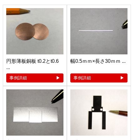
円形薄板銅板 t0.2とt0.6
幅0.5ｍｍ×長さ30ｍｍ ...
...
事例詳細
事例詳細