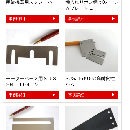
産業機器用スクレーバー
焼入れリボン鋼ｔ0.4 シ
ムプレート ...
事例詳細
事例詳細
モーターベース用ＳＵＳ
SUS316 t0.8の高耐食性
304 ｔ0.4 シ...
シム ...
事例詳細
事例詳細