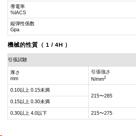
導電率
%IACS
縦弾性係数
Gpa
機械的性質（ 1 / 4H ）
引張試験
引張強さ
厚さ
2
mm
N/mm
0.10以上 0.15未満
215〜285
0.15以上 0.30未満
0.30以上 4.0以下
215〜275