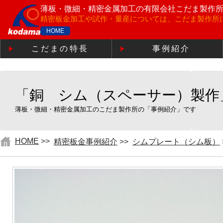
薄板・微細・精密金属加工の
有限会社こだま製作
精密板金加工や試作・量産については、こだま製作所
HOME
こだまの特長
事例紹介
「銅 シム（スペーサー）製作
薄板・微細・精密金属加工のこだま製作所の「事例紹介」です
HOME
>>
精密板金事例紹介
>>
シムプレート（シム板）