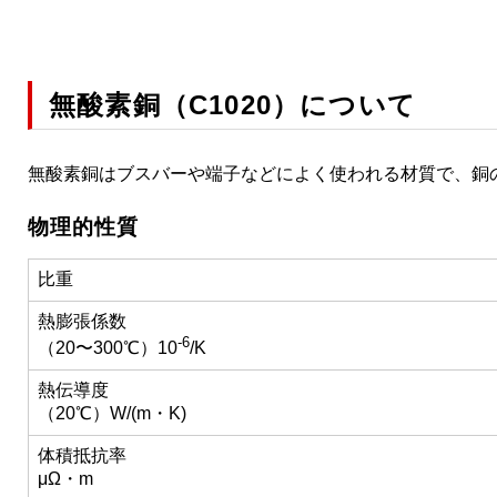
無酸素銅（C1020）について
無酸素銅はブスバーや端子などによく使われる材質で、銅
物理的性質
比重
熱膨張係数
-6
（20〜300℃）10
/K
熱伝導度
（20℃）W/(m・K)
体積抵抗率
μΩ・m