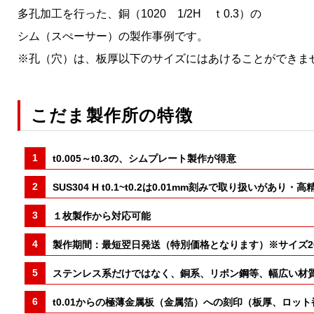
多孔加工を行った、銅（1020 1/2H ｔ0.3）の
シム（スぺーサー）の製作事例です。
※孔（穴）は、板厚以下のサイズにはあけることができま
こだま製作所の特徴
t0.005～t0.3の、シムプレート製作が得意
SUS304 H t0.1~t0.2は0.01mm刻みで取り
１枚製作から対応可能
製作期間：最短翌日発送（特別価格となります）※サイズ200
ステンレス系だけではなく、銅系、リボン鋼等、幅広い材
t0.01からの極薄金属板（金属箔）への刻印（板厚、ロッ