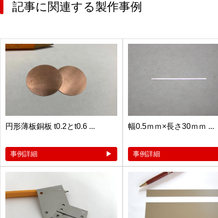
記事に関連する製作事例
円形薄板銅板 t0.2とt0.6 ...
幅0.5ｍｍ×長さ30ｍｍ ...
事例詳細
事例詳細