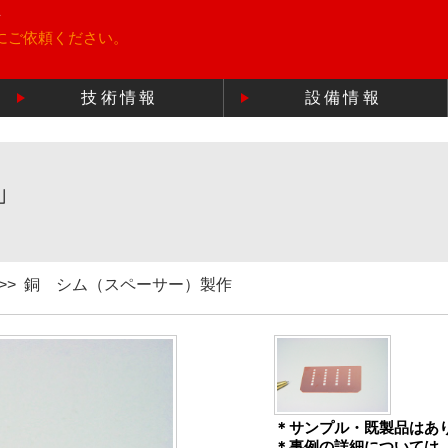
所
にご依頼ください。
技術情報
設備情報
」
>>
銅 シム（スペーサー）製作
＊サンプル・既製品はあ
＊事例の詳細については