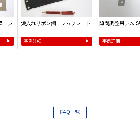
.5 シ
焼入れリボン鋼 シムプレート
隙間調整用シム SUS3
...
...
事例詳細
事例詳細
FAQ一覧