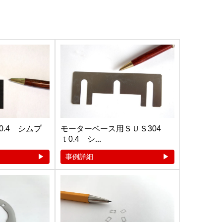
.4 シムプ
モーターベース用ＳＵＳ304
ｔ0.4 シ...
事例詳細