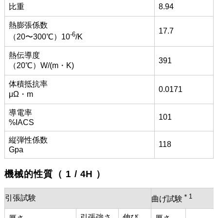
比重
8.94
熱膨張係数
17.7
-6
（20〜300℃）10
/K
熱伝導度
391
（20℃）W/(m・K)
体積抵抗率
0.0171
μΩ・m
導電率
101
%IACS
縦弾性係数
118
Gpa
機械的性質（ 1 / 4H ）
＊1
引張試験
曲げ試験
引張強さ
伸び