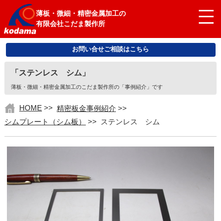
薄板・微細・精密金属加工の
有限会社こだま製作所
お問い合せご相談はこちら
「ステンレス シム」
薄板・微細・精密金属加工のこだま製作所の「事例紹介」です
HOME
>>
精密板金事例紹介
>>
シムプレート（シム板）
>>
ステンレス シム