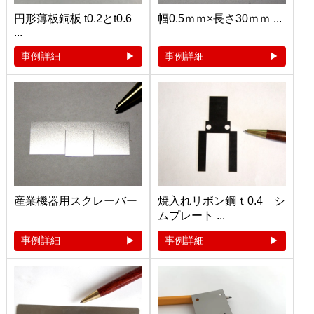
円形薄板銅板 t0.2とt0.6
幅0.5ｍｍ×長さ30ｍｍ ...
...
事例詳細
事例詳細
産業機器用スクレーバー
焼入れリボン鋼ｔ0.4 シ
ムプレート ...
事例詳細
事例詳細