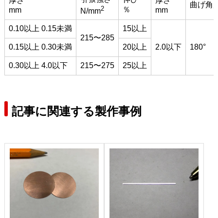
厚さ
厚さ
曲げ角
2
％
mm
mm
N/mm
0.10以上 0.15未満
15以上
215〜285
0.15以上 0.30未満
20以上
2.0以下
180°
0.30以上 4.0以下
215〜275
25以上
記事に関連する製作事例