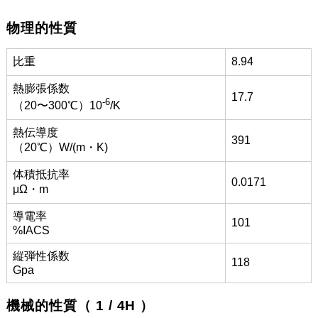
物理的性質
比重
8.94
熱膨張係数
17.7
-6
（20〜300℃）10
/K
熱伝導度
391
（20℃）W/(m・K)
体積抵抗率
0.0171
μΩ・m
導電率
101
%IACS
縦弾性係数
118
Gpa
機械的性質（ 1 / 4H ）