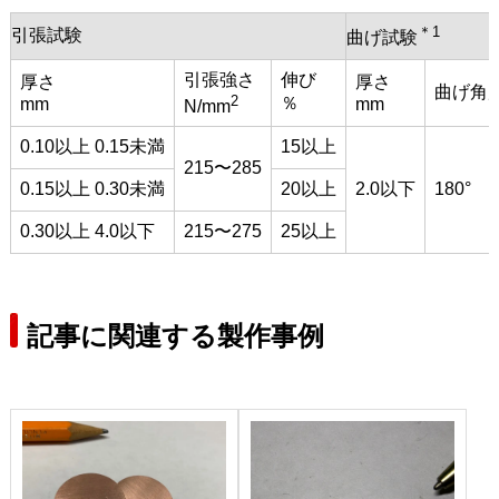
＊1
引張試験
曲げ試験
引張強さ
伸び
厚さ
厚さ
曲げ角
2
％
mm
mm
N/mm
0.10以上 0.15未満
15以上
215〜285
0.15以上 0.30未満
20以上
2.0以下
180°
0.30以上 4.0以下
215〜275
25以上
記事に関連する製作事例