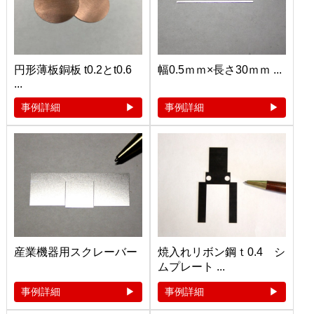
円形薄板銅板 t0.2とt0.6
幅0.5ｍｍ×長さ30ｍｍ ...
...
事例詳細
事例詳細
産業機器用スクレーバー
焼入れリボン鋼ｔ0.4 シ
ムプレート ...
事例詳細
事例詳細