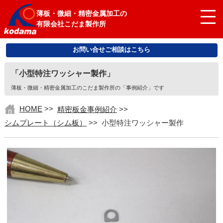
薄板・微細・精密金属加工の
有限会社こだま製作所
お問い合せご相談はこちら
「小型特注ワッシャー製作」
薄板・微細・精密金属加工のこだま製作所の「事例紹介」です
HOME
>>
精密板金事例紹介
>>
シムプレート（シム板）
>>
小型特注ワッシャー製作