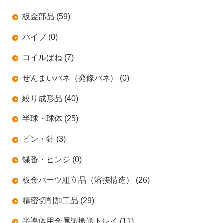
板金部品 (59)
パイプ (0)
コイルばね (7)
ぜんまいバネ（発條バネ） (0)
絞り成形品 (40)
半球・球体 (25)
ピン・針 (3)
蝶番・ヒンジ (0)
板金パーツ組立品（溶接構造） (26)
精密切削加工品 (29)
半導体用金属製搬送トレイ (11)