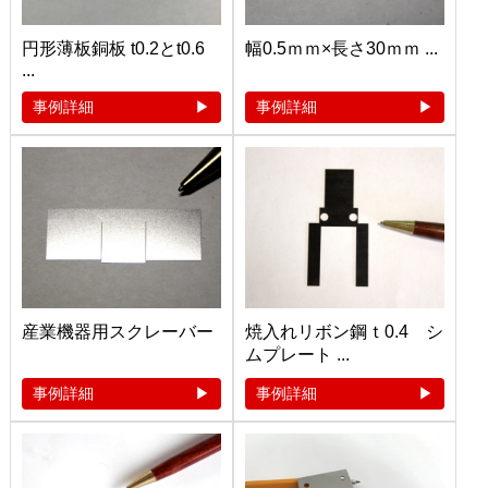
円形薄板銅板 t0.2とt0.6
幅0.5ｍｍ×長さ30ｍｍ ...
...
事例詳細
事例詳細
産業機器用スクレーバー
焼入れリボン鋼ｔ0.4 シ
ムプレート ...
事例詳細
事例詳細