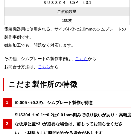
ＳＵＳ３０４ CSP ｔ0.1
ご依頼数量
100枚
電装機器用に使用される、サイズ4×3×φ2.0mmのシムプレートの
製作事例です。
微細加工でも、問題なく対応します。
その他、シムプレートの製作事例は、
こちら
から
お問合せ方法は、
こちら
から
こだま製作所の特徴
t0.005～t0.3の、シムプレート製作が得意
SUS304 H t0.1~t0.2は0.01mm刻みで取り扱いがあり・高精度
な板厚公差±3μが必要な場合は、前もってお知らせくださ
い。・材料入手に時間がかかる場合があります。