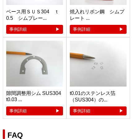
ベース用ＳＵＳ304 ｔ
焼入れリボン鋼 シムプ
0.5 シムプレー...
レート ...
事例詳細
事例詳細
隙間調整用シム SUS304
t0.01のステンレス箔
t0.03 ...
（SUS304）の...
事例詳細
事例詳細
FAQ