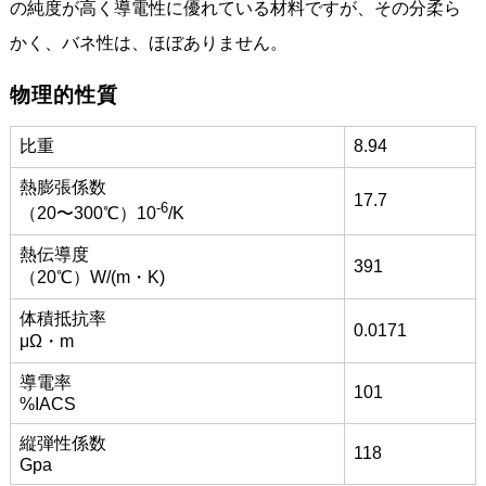
の純度が高く導電性に優れている材料ですが、その分柔ら
かく、バネ性は、ほぼありません。
物理的性質
比重
8.94
熱膨張係数
17.7
-6
（20〜300℃）10
/K
熱伝導度
391
（20℃）W/(m・K)
体積抵抗率
0.0171
μΩ・m
導電率
101
%IACS
縦弾性係数
118
Gpa