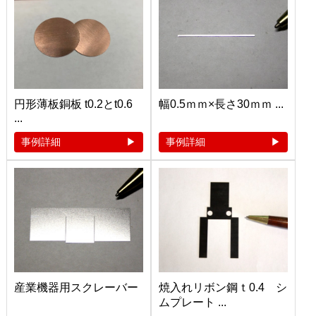
円形薄板銅板 t0.2とt0.6
幅0.5ｍｍ×長さ30ｍｍ ...
...
事例詳細
事例詳細
産業機器用スクレーバー
焼入れリボン鋼ｔ0.4 シ
ムプレート ...