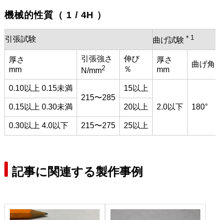
機械的性質（ 1 / 4H ）
＊1
引張試験
曲げ試験
引張強さ
伸び
厚さ
厚さ
曲げ角
2
％
mm
mm
N/mm
0.10以上 0.15未満
15以上
215〜285
0.15以上 0.30未満
20以上
2.0以下
180°
0.30以上 4.0以下
215〜275
25以上
記事に関連する製作事例