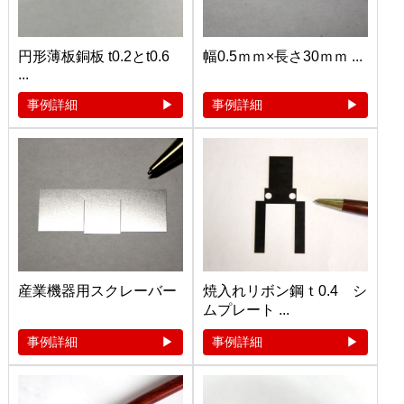
円形薄板銅板 t0.2とt0.6
幅0.5ｍｍ×長さ30ｍｍ ...
...
事例詳細
事例詳細
産業機器用スクレーバー
焼入れリボン鋼ｔ0.4 シ
ムプレート ...
事例詳細
事例詳細