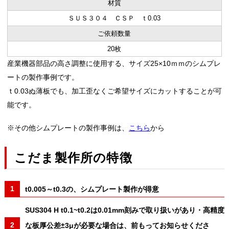
材質
ＳＵＳ３０４ ＣＳＰ ｔ0.03
ご依頼数量
20枚
産業機器部品の高さ調整に使用する、サイズ25×10ｍｍのシムプレ
ートの製作事例です。
ｔ0.03ぬ薄板でも、加工歪なくご希望サイズにカットすることが可
能です。
※その他シムプレートの製作事例は、
こちら
から
こだま製作所の特徴
t0.005～t0.3の、シムプレート製作が得意
SUS304 H t0.1~t0.2は0.01mm刻みで取り扱いがあり・高精度
な板厚公差±3μが必要な場合は、前もってお知らせくださ