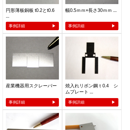
円形薄板銅板 t0.2とt0.6
幅0.5ｍｍ×長さ30ｍｍ ...
...
事例詳細
事例詳細
産業機器用スクレーバー
焼入れリボン鋼ｔ0.4 シ
ムプレート ...
事例詳細
事例詳細