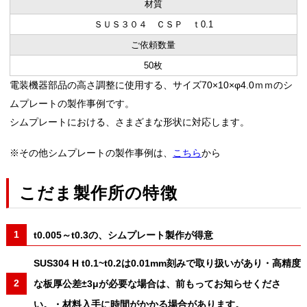
材質
ＳＵＳ３０４ ＣＳＰ ｔ0.1
ご依頼数量
50枚
電装機器部品の高さ調整に使用する、サイズ70×10×φ4.0ｍｍのシ
ムプレートの製作事例です。
シムプレートにおける、さまざまな形状に対応します。
※その他シムプレートの製作事例は、
こちら
から
こだま製作所の特徴
t0.005～t0.3の、シムプレート製作が得意
SUS304 H t0.1~t0.2は0.01mm刻みで取り扱いがあり・高精度
な板厚公差±3μが必要な場合は、前もってお知らせくださ
い。・材料入手に時間がかかる場合があります。