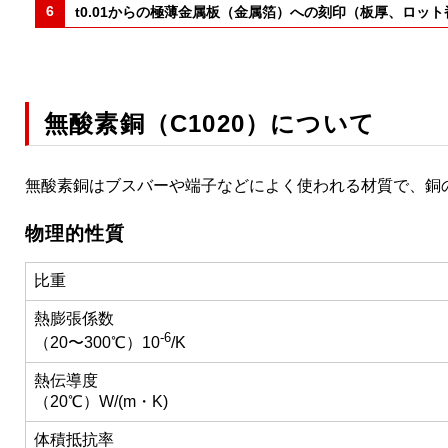
t0.01からの極薄金属板（金属箔）への刻印（板厚、ロッ
無酸素銅（C1020）について
無酸素銅はブスバーや端子などによく使われる材質で、銅
物理的性質
比重
熱膨張係数
-6
（20〜300℃）10
/K
熱伝導度
（20℃）W/(m・K)
体積抵抗率