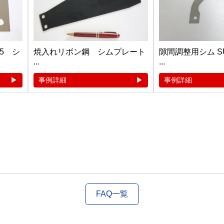
.5 シ
焼入れリボン鋼 シムプレート
隙間調整用シム SUS3
...
...
事例詳細
事例詳細
FAQ一覧