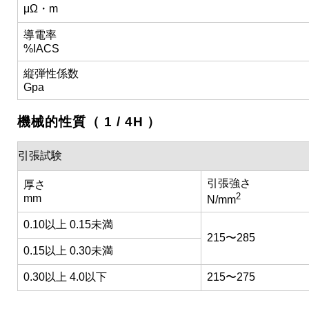
μΩ・m
導電率
%IACS
縦弾性係数
Gpa
機械的性質（ 1 / 4H ）
引張試験
引張強さ
厚さ
2
mm
N/mm
0.10以上 0.15未満
215〜285
0.15以上 0.30未満
0.30以上 4.0以下
215〜275