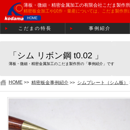
薄板・微細・精密金属加工の
有限会社こだま製作
精密板金加工や試作・量産については、こだま製作所
HOME
こだまの特長
事例紹介
「シム リボン鋼 t0.02 」
薄板・微細・精密金属加工のこだま製作所の「事例紹介」です
HOME
>>
精密板金事例紹介
>>
シムプレート（シム板）