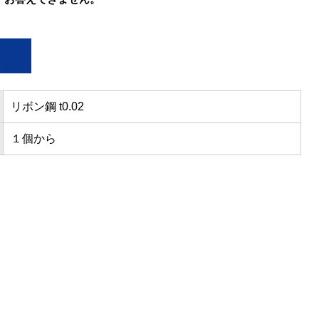
リボン鋼 t0.02
１個から