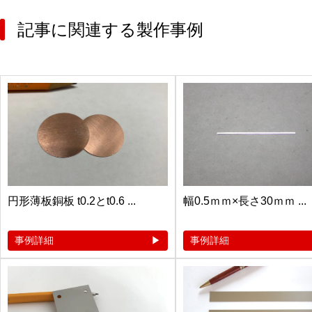
記事に関連する製作事例
円形薄板銅板 t0.2とt0.6 ...
幅0.5ｍｍ×長さ30ｍｍ ...
事例詳細
事例詳細