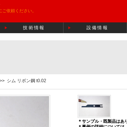
所
にご依頼ください。
技術情報
設備情報
>>
シム リボン鋼 t0.02
＊サンプル・既製品はあ
＊事例の詳細については