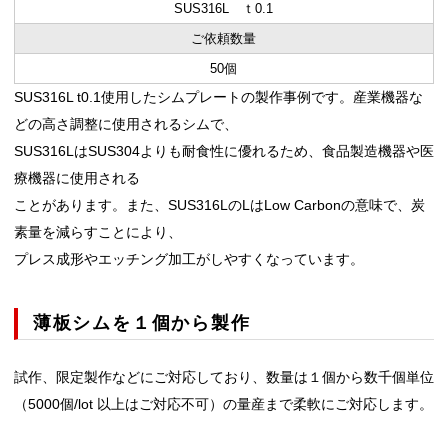
SUS316L ｔ0.1
ご依頼数量
50個
SUS316L t0.1使用したシムプレートの製作事例です。産業機器な
どの高さ調整に使用されるシムで、
SUS316LはSUS304よりも耐食性に優れるため、食品製造機器や医
療機器に使用される
ことがあります。また、SUS316LのLはLow Carbonの意味で、炭
素量を減らすことにより、
プレス成形やエッチング加工がしやすくなっています。
薄板シムを１個から製作
試作、限定製作などにご対応しており、数量は１個から数千個単位
（5000個/lot 以上はご対応不可）の量産まで柔軟にご対応します。