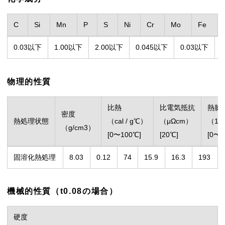
C
Si
Mn
P
S
Ni
Cr
Mo
Fe
0.03以下
1.00以下
2.00以下
0.045以下
0.03以下
1
物理的性質
比熱
比電気抵抗
熱膨
密度
熱処理状態
（cal / g℃）
（μΩcm）
（10
（g/cm
3
）
[0〜100℃]
[20℃]
[0〜1
固溶化熱処理
8.03
0.12
74
15.9
16.3
193
機械的性質（t0.08の場合）
硬度