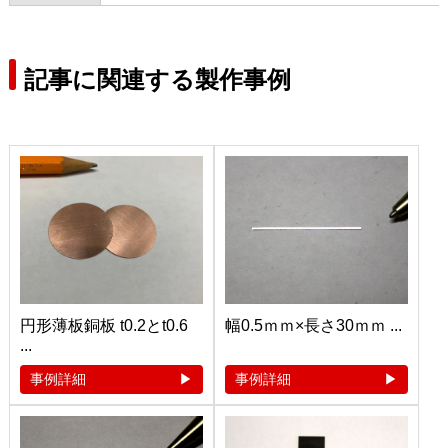
記事に関連する製作事例
円形薄板銅板 t0.2とt0.6
幅0.5ｍｍ×長さ30ｍｍ ...
...
事例詳細
事例詳細