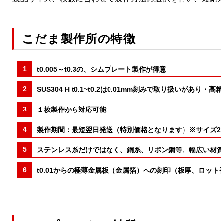
こだま製作所の特徴
t0.005～t0.3の、シムプレート製作が得意
SUS304 H t0.1~t0.2は0.01mm刻みで取り
１枚製作から対応可能
製作期間：最短翌日発送（特別価格となります）※サイズ200
ステンレス系だけではなく、銅系、リボン鋼等、幅広い材
t0.01からの極薄金属板（金属箔）への刻印（板厚、ロッ