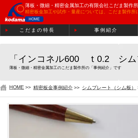
薄板・微細・精密金属加工の
有限会社こだま製作
精密板金加工や試作・量産については、こだま製作所
HOME
こだまの特長
事例紹介
「インコネル600 ｔ0.2 シ
薄板・微細・精密金属加工のこだま製作所の「事例紹介」です
HOME
>>
精密板金事例紹介
>>
シムプレート（シム板）