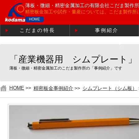
薄板・微細・精密金属加工の
有限会社こだま製作
精密板金加工や試作・量産については、こだま製作所
HOME
こだまの特長
事例紹介
「産業機器用 シムプレート」
薄板・微細・精密金属加工のこだま製作所の「事例紹介」です
HOME
>>
精密板金事例紹介
>>
シムプレート（シム板）