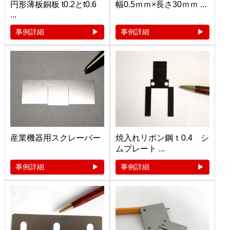
円形薄板銅板 t0.2とt0.6
幅0.5ｍｍ×長さ30ｍｍ ...
...
事例詳細
事例詳細
産業機器用スクレーバー
焼入れリボン鋼ｔ0.4 シ
ムプレート ...
事例詳細
事例詳細