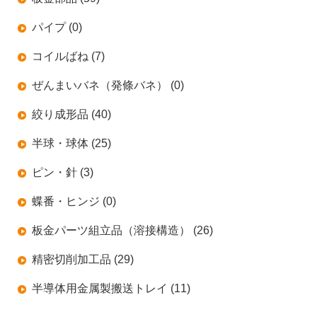
パイプ (0)
コイルばね (7)
ぜんまいバネ（発條バネ） (0)
絞り成形品 (40)
半球・球体 (25)
ピン・針 (3)
蝶番・ヒンジ (0)
板金パーツ組立品（溶接構造） (26)
精密切削加工品 (29)
半導体用金属製搬送トレイ (11)