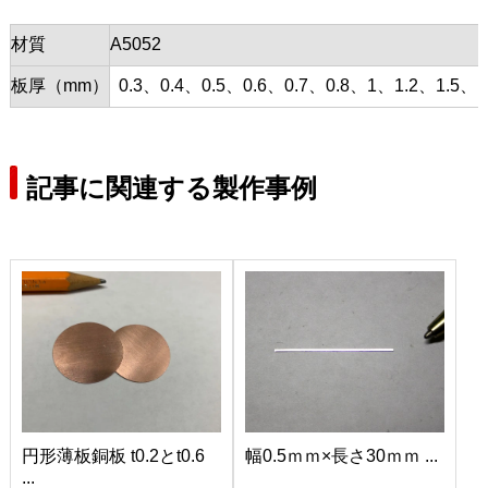
材質
A5052
板厚（mm）
0.3、0.4、0.5、0.6、0.7、0.8、1、1.2、1.5、1
記事に関連する製作事例
円形薄板銅板 t0.2とt0.6
幅0.5ｍｍ×長さ30ｍｍ ...
...