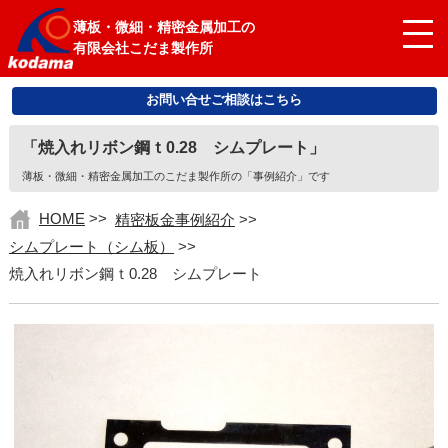
薄板・微細・精密金属加工の
有限会社こだま製作所
お問い合せご相談はこちら
「焼入れリボン鋼ｔ0.28 シムプレート」
薄板・微細・精密金属加工のこだま製作所の「事例紹介」です
HOME
>>
精密板金事例紹介
>>
シムプレート（シム板）
>>
焼入れリボン鋼ｔ0.28 シムプレート