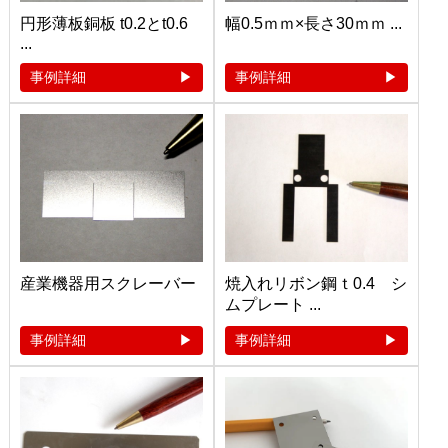
円形薄板銅板 t0.2とt0.6
幅0.5ｍｍ×長さ30ｍｍ ...
...
事例詳細
事例詳細
産業機器用スクレーバー
焼入れリボン鋼ｔ0.4 シ
ムプレート ...
事例詳細
事例詳細