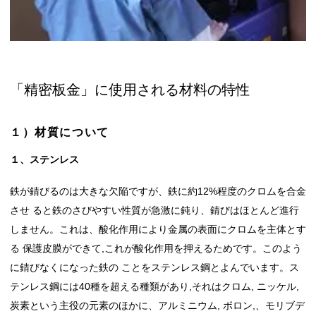
「精密板金」に使用される材料の特性
１）材質について
１、ステンレス
鉄が錆びるのは大きな欠陥ですが、鉄に約12%程度のクロムを合金
させ ると鉄のさびやすい性質が急激に鈍り、錆びはほとんど進行
しません。これは、酸化作用により金属の表面にクロムを主体とす
る 保護皮膜ができて,これが酸化作用を押えるためです。このよう
に錆びなくになった鉄の ことをステンレス鋼とよんでいます。ス
テンレス鋼には40種を超える種類があり,それはクロム, ニッケル,
炭素という主役の元素のほかに、アルミニウム, ボロン,、モリブデ