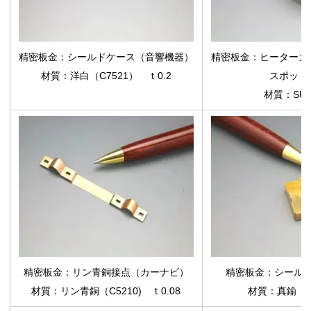
精密板金：シールドケース（音響機器）
精密板金：ヒーターカ
材質：洋白（C7521） ｔ0.2
スポット
材質：SUS
精密板金：リン青銅接点（カーナビ）
精密板金：シール
材質：リン青銅（C5210) ｔ0.08
材質：真鍮（C2