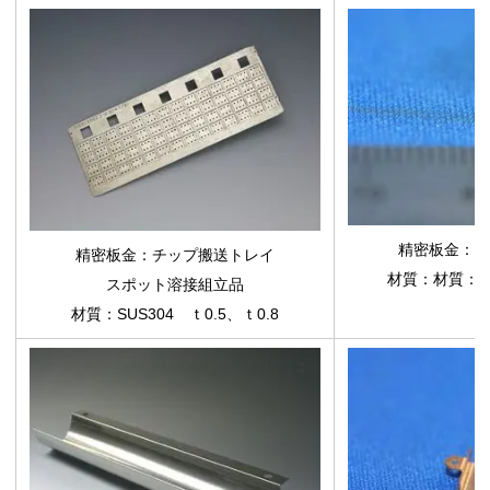
精密板金：マ
精密板金：チップ搬送トレイ
材質：材質：洋白
スポット溶接組立品
材質：SUS304 ｔ0.5、ｔ0.8