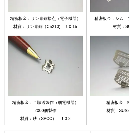
精密板金：リン青銅接点（電子機器）
精密板金：シム プ
材質：リン青銅（C5210) ｔ0.15
材質：SUS
精密板金：半順送製作（弱電機器）
精密板金：板
2000個製作
材質：SUS30
材質：鉄（SPCC） ｔ0.3