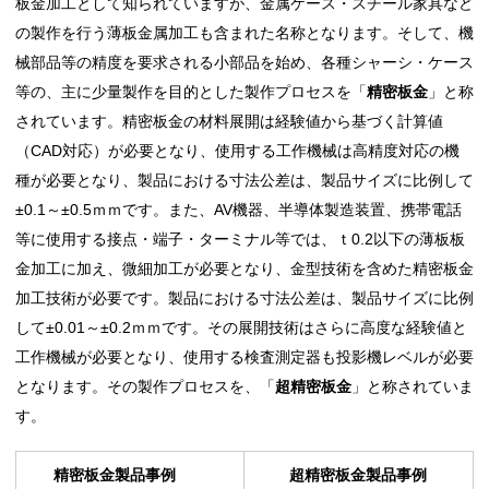
板金加工として知られていますが、金属ケース・スチール家具など
の製作を行う薄板金属加工も含まれた名称となります。そして、機
械部品等の精度を要求される小部品を始め、各種シャーシ・ケース
等の、主に少量製作を目的とした製作プロセスを「
精密板金
」と称
されています。精密板金の材料展開は経験値から基づく計算値
（CAD対応）が必要となり、使用する工作機械は高精度対応の機
種が必要となり、製品における寸法公差は、製品サイズに比例して
±0.1～±0.5ｍｍです。また、AV機器、半導体製造装置、携帯電話
等に使用する接点・端子・ターミナル等では、ｔ0.2以下の薄板板
金加工に加え、微細加工が必要となり、金型技術を含めた精密板金
加工技術が必要です。製品における寸法公差は、製品サイズに比例
して±0.01～±0.2ｍｍです。その展開技術はさらに高度な経験値と
工作機械が必要となり、使用する検査測定器も投影機レベルが必要
となります。その製作プロセスを、「
超精密板金
」と称されていま
す。
精密板金製品事例
超精密板金製品事例