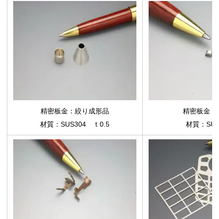
精密板金：絞り成形品
精密板金：
材質：SUS304 ｔ0.5
材質：SUS