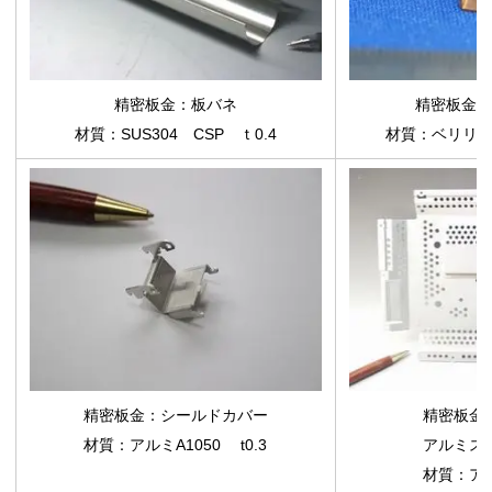
精密板金：板バネ
精密板金：
材質：SUS304 CSP ｔ0.4
材質：ベリリウム
精密板金：シールドカバー
精密板金
材質：アルミA1050 t0.3
アルミス
材質：アル