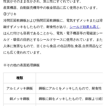
性質がそのまま生かされ、加工性にすぐれています。
産業機器、自動販売機等中の板金部品に広く使用されています。
③ブリキ
冷間圧延軟鋼板および熱間圧延軟鋼板に、電気すずメッキまたは溶
融すずメッキをしたもので、耐食性があり、
シールド効果も高く
、
はんだ付けも容易であることから、電気・電子機器等の電磁波シー
ルド・吸収の目的とするシールドケースに使用されています。また
人体に無害なもので、古くから食品 の缶詰用缶,食器,台所用品など
にも広く使われています。
※その他の表面処理鋼板
種類
アルミメッキ鋼板
鋼板にアルミをメッキしたもので、耐食性・
銅メッキ鋼板
鋼板に銅をメッキしたもので、銅板より経済