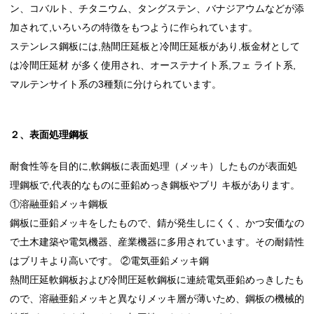
ン、コバルト、チタニウム、タングステン、バナジアウムなどが添
加されて,いろいろの特徴をもつように作られています。
ステンレス鋼板には,熱間圧延板と冷間圧延板があり,板金材として
は冷間圧延材 が多く使用され、オーステナイト系,フェ ライト系,
マルテンサイト系の3種類に分けられています。
２、表面処理鋼板
耐食性等を目的に,軟鋼板に表面処理（メッキ）したものが表面処
理鋼板で,代表的なものに亜鉛めっき鋼板やブリ キ板があります。
①溶融亜鉛メッキ鋼板
鋼板に亜鉛メッキをしたもので、錆が発生しにくく、かつ安価なの
で土木建築や電気機器、産業機器に多用されています。その耐錆性
はブリキより高いです。 ②電気亜鉛メッキ鋼
熱間圧延軟鋼板および冷間圧延軟鋼板に連続電気亜鉛めっきしたも
ので、溶融亜鉛メッキと異なりメッキ層が薄いため、鋼板の機械的