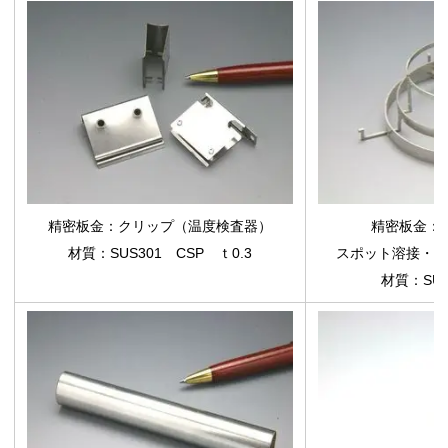
精密板金：クリップ（温度検査器）
精密板金：
材質：SUS301 CSP ｔ0.3
スポット溶接・ア
材質：SUS