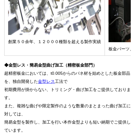
創業５０余年、１２０００種類を超える製作実績
板金パーツ、寸
◆金型レス・簡易金型曲げ加工（精密板金部門）
超精密板金においては、t0.005からのバネ材を始めとした板金部品
を、独自開発した
金型レス
工法で
初期費用が掛からない、トリミング・曲げ加工をご提供しておりま
す。
また、複雑な曲げや限定製作のような数量のまとまった曲げ加工に
対しては、
簡易金型を製作し、加工を行い本作金型よりも短い納期でご提供し
ています。