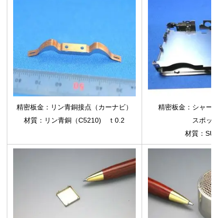
精密板金：リン青銅接点（カーナビ）
精密板金：シャー
材質：リン青銅（C5210) ｔ0.2
スポッ
材質：SUS