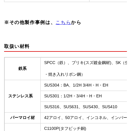
※その他製作事例は、
から
こちら
取扱い材料
SPCC（鉄）、ブリキ(スズ鍍金鋼材)、SK（生
鉄系
・焼き入れリボン鋼）
SUS304：BA、1/2H 3/4H・H・EH
ステンレス系
SUS301：1/2H・3/4H・H・EH
SUS316、SUS631、SUS430、SUS410
パーマロイ材
42アロイ、50アロイ、インコネル、インバー
C1100P(タフピッチ銅)