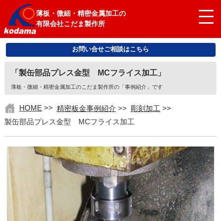
薄板・微細・精密金属加工の
有限会社こだま製作所
お問い合せご相談はこちら
「製缶部品プレス金型 MCフライス加工」
薄板・微細・精密金属加工のこだま製作所の「事例紹介」です
HOME
>>
精密板金事例紹介
>>
彫刻加工
>>
製缶部品プレス金型 MCフライス加工