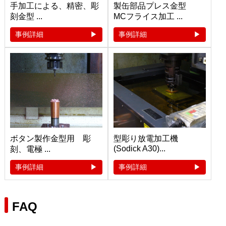
手加工による、精密、彫
製缶部品プレス金型
刻金型 ...
MCフライス加工 ...
事例詳細
事例詳細
ボタン製作金型用 彫
型彫り放電加工機
(Sodick A30)...
刻、電極 ...
事例詳細
事例詳細
FAQ